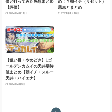
価と打ってみた感想まとめ
め！？朝イチ（リセット）
【評価】
恩恵とまとめ
2024年4月11日
2024年4月10日
パチスロ天井狙い解説
【狙い目・やめどき】Lゴ
ールデンカムイの天井期待
値まとめ【朝イチ・スルー
天井・ハイエナ】
2024年4月9日