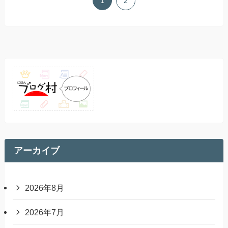
1
2
アーカイブ
2026年8月
2026年7月