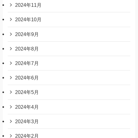
2024年11月
2024年10月
2024年9月
2024年8月
2024年7月
2024年6月
2024年5月
2024年4月
2024年3月
2024年2月