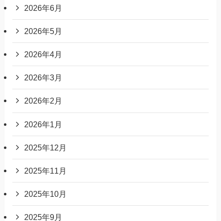
2026年6月
2026年5月
2026年4月
2026年3月
2026年2月
2026年1月
2025年12月
2025年11月
2025年10月
2025年9月