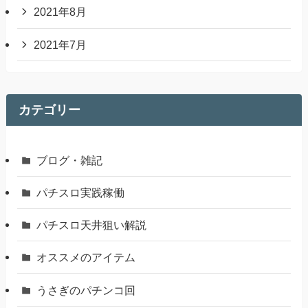
2021年8月
2021年7月
カテゴリー
ブログ・雑記
パチスロ実践稼働
パチスロ天井狙い解説
オススメのアイテム
うさぎのパチンコ回