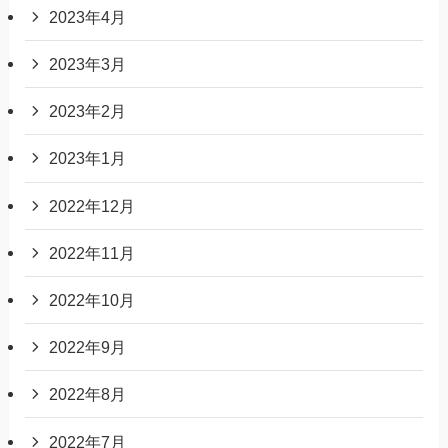
2023年4月
2023年3月
2023年2月
2023年1月
2022年12月
2022年11月
2022年10月
2022年9月
2022年8月
2022年7月