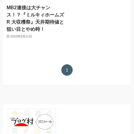
MB2連後は大チャン
ス！？『ミルキィホームズ
R 大収穫祭』天井期待値と
狙い目とやめ時！
2023年3月11日
1