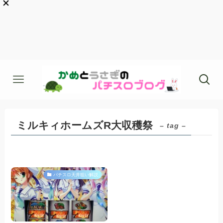
ミルキィホームズR大収穫祭
– tag –
パチスロ天井狙い解説