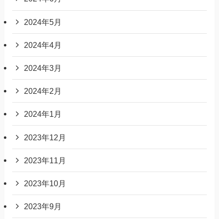
2024年5月
2024年4月
2024年3月
2024年2月
2024年1月
2023年12月
2023年11月
2023年10月
2023年9月