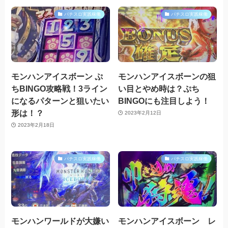
パチスロ実践稼働
パチスロ実践稼働
モンハンアイスボーン ぷ
モンハンアイスボーンの狙
ちBINGO攻略戦！3ライン
い目とやめ時は？ぷち
になるパターンと狙いたい
BINGOにも注目しよう！
形は！？
2023年2月12日
2023年2月18日
パチスロ実践稼働
パチスロ実践稼働
モンハンワールドが大嫌い
モンハンアイスボーン レ