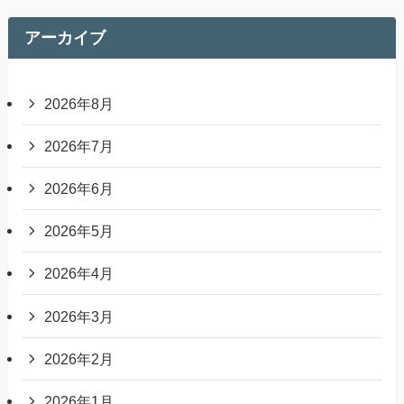
アーカイブ
2026年8月
2026年7月
2026年6月
2026年5月
2026年4月
2026年3月
2026年2月
2026年1月