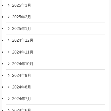
2025年3月
2025年2月
2025年1月
2024年12月
2024年11月
2024年10月
2024年9月
2024年8月
2024年7月
2024年6月