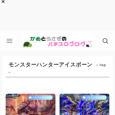
モンスターハンターアイスボーン
– tag
–
パチスロ実践稼働
パチスロ実践稼働