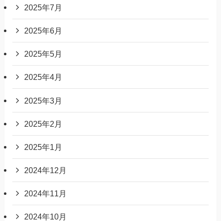
2025年7月
2025年6月
2025年5月
2025年4月
2025年3月
2025年2月
2025年1月
2024年12月
2024年11月
2024年10月