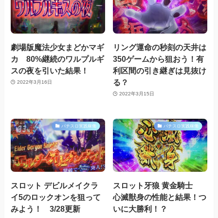
劇場版魔法少女まどかマギ
リング運命の秒刻の天井は
カ 80%継続のワルプルギ
350ゲームから狙おう！有
スの夜を引いた結果！
利区間の引き継ぎは見抜け
る？
2022年3月16日
2022年3月15日
パチスロ実践稼働
パチスロ実践稼働
スロット デビルメイクラ
スロット牙狼 黄金騎士
イ5のロックオンを狙って
心滅獣身の性能と結果！つ
みよう！ 3/28更新
いに大勝利！？