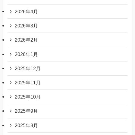
2026年4月
2026年3月
2026年2月
2026年1月
2025年12月
2025年11月
2025年10月
2025年9月
2025年8月