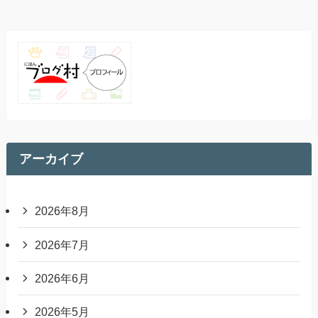
アーカイブ
2026年8月
2026年7月
2026年6月
2026年5月