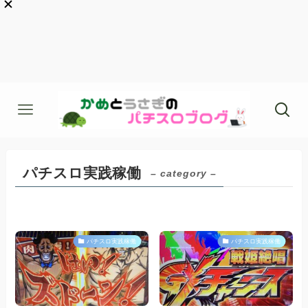
パチスロ実践稼働
– category –
パチスロ実践稼働
パチスロ実践稼働