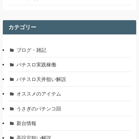
カテゴリー
ブログ・雑記
パチスロ実践稼働
パチスロ天井狙い解説
オススメのアイテム
うさぎのパチンコ回
新台情報
高設定狙い解説