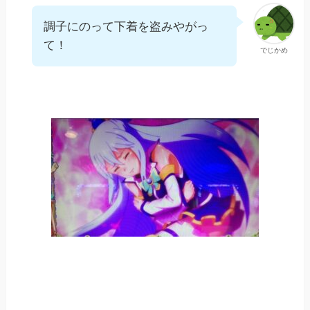
調子にのって下着を盗みやがっ
て！
でじかめ