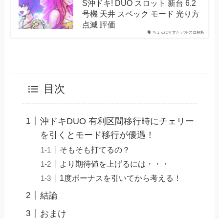
S沖ドキ! DUO スロット 新台 6.2
号機 天井 スペック モード 光り方
点滅 評価
ちょんぼりすた パチスロ解析
目次
沖ドキDUO 有利区間移行時にチェリー
を引くとモード移行が優遇！
そもそも打てるの？
より期待値を上げるには・・・
1度ボーナスを引いてから考える！
結論
おまけ