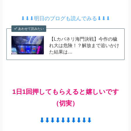
⬇︎⬇︎⬇︎明日のブログも読んでみる⬇︎⬇︎⬇︎
あわせて読みたい
【Lカバネリ海門決戦】今作の穢
れ大は危険！？解放まで追いかけ
た結果は…
1日1回押してもらえると嬉しいです
（切実）
⬇︎⬇︎⬇︎⬇︎⬇︎⬇︎⬇︎⬇︎⬇︎⬇︎