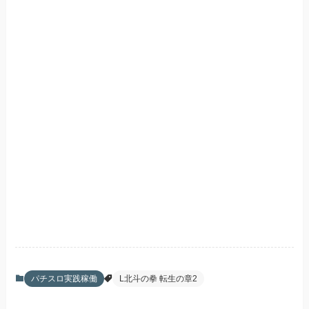
パチスロ実践稼働
L北斗の拳 転生の章2