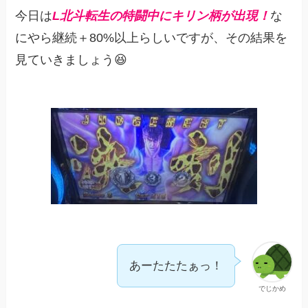
今日は
L
北斗転生の特闘中にキリン柄が出現
！
な
にやら継続＋80%以上らしいですが、その結果を
見ていきましょう😆
あーたたたぁっ！
でじかめ