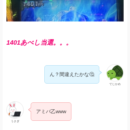
1401あべし当選。。。
ん？間違えたかな🤔
でじかめ
アミバ乙www
うさぎ