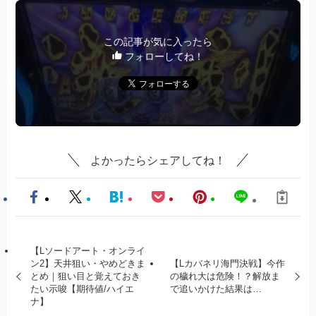
この記事が気に入ったら
フォローしてね！
よかったらシェアしてね！
【Lソードアート・オンライ
ン2】天井狙い・やめどきま
【Lカバネリ海門決戦】今作
とめ｜狙い目と覚えておき
の穢れ大は危険！？解放ま
たい示唆【期待値/ハイエ
で追いかけた結果は…
ナ】