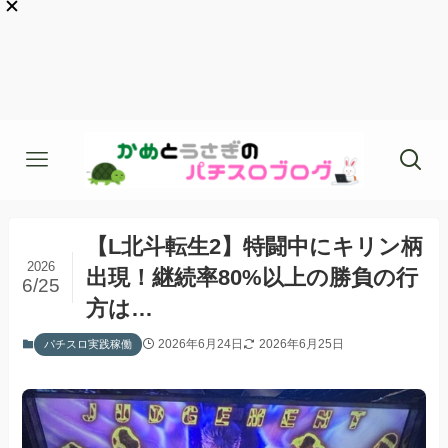
【L北斗転生2】特闘中にキリン柄
2026
出現！継続率80%以上の勝負の行
6/25
方は…
2026年6月24日
2026年6月25日
パチスロ実践稼働