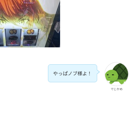
やっぱノブ様よ！
でじかめ