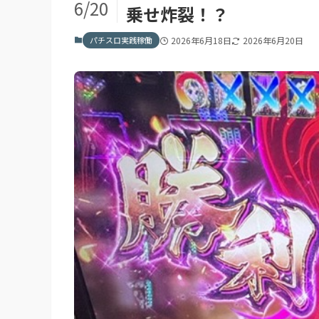
6/20
乗せ炸裂！？
パチスロ実践稼働
2026年6月18日
2026年6月20日