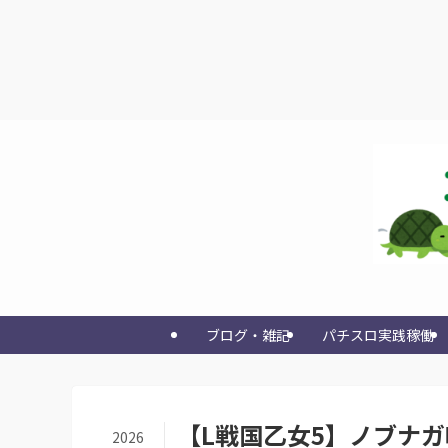
ブログ・雑記
パチスロ実践稼働
【L戦国乙女5】ノブナ
2026