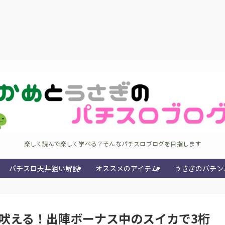
楽しく読んで楽しく学べる？そんなパチスロブログを目指します
パチスロ天井狙い解説
オススメのアイテム
うさぎのパチン
ガ吠える！出陣ボーナス中のスイカで3桁