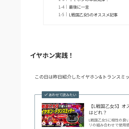
最後に一言
L戦国乙女5のオススメ記事
イヤホン実践！
この日は昨日紹介したイヤホン&トランスミ
あわせて読みたい
【L戦国乙女5】
はどれ？
L戦国乙女5に相性の
リの組み合わせで使用