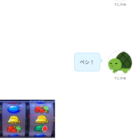
でじかめ
ペシ！
でじかめ