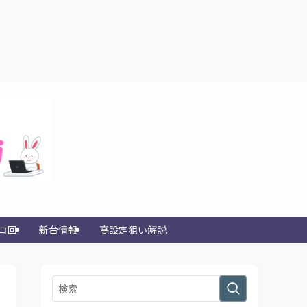
コ回
新台情報
高設定狙い解説