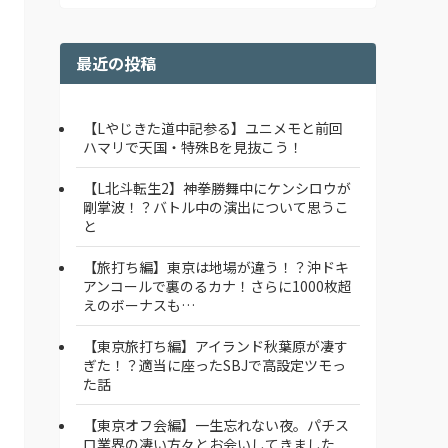
最近の投稿
【Lやじきた道中記参る】ユニメモと前回
ハマリで天国・特殊Bを見抜こう！
【L北斗転生2】神拳勝舞中にケンシロウが
剛掌波！？バトル中の演出について思うこ
と
【旅打ち編】東京は地場が違う！？沖ドキ
アンコールで裏のるカナ！さらに1000枚超
えのボーナスも…
【東京旅打ち編】アイランド秋葉原が凄す
ぎた！？適当に座ったSBJで高設定ツモっ
た話
【東京オフ会編】一生忘れない夜。パチス
ロ業界の凄い方々とお会いしてきました