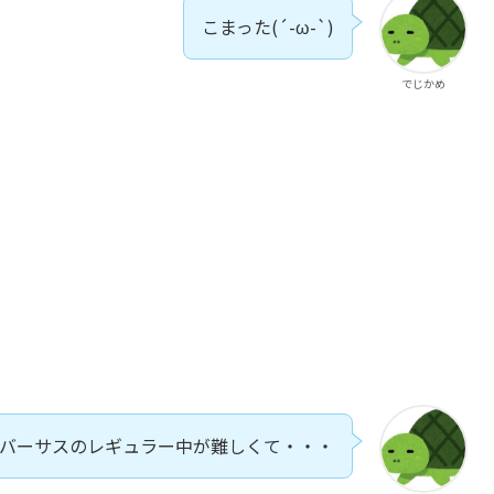
こまった(´-ω-`)
でじかめ
バーサスのレギュラー中が難しくて・・・