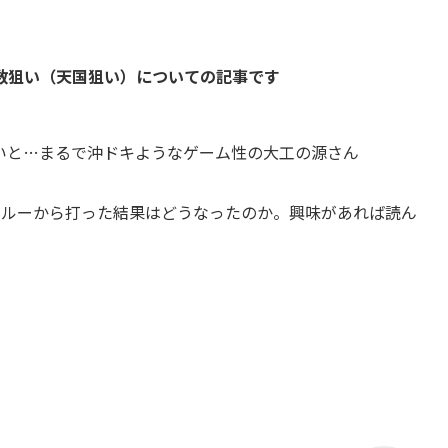
数狙い
（
天国
狙い
）
についての記事です
いと…まるで沖ドキようなゲーム性の大工の源さん
スルーから打った結果はどうなったのか。興味があれば読ん