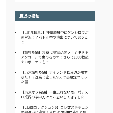
最近の投稿
【L北斗転生2】神拳勝舞中にケンシロウが
剛掌波！？バトル中の演出について思うこ
と
【旅打ち編】東京は地場が違う！？沖ドキ
アンコールで裏のるカナ！さらに1000枚超
えのボーナスも…
【東京旅打ち編】アイランド秋葉原が凄す
ぎた！？適当に座ったSBJで高設定ツモっ
た話
【東京オフ会編】一生忘れない夜。パチス
ロ業界の凄い方々とお会いしてきました
【L戦国コレクション6】コレ数ステチェン
の勘違いに注意！今作は2周期以降だと使