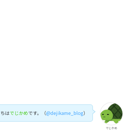
にちは
でじかめ
です。（
@dejikame_blog
）
でじかめ