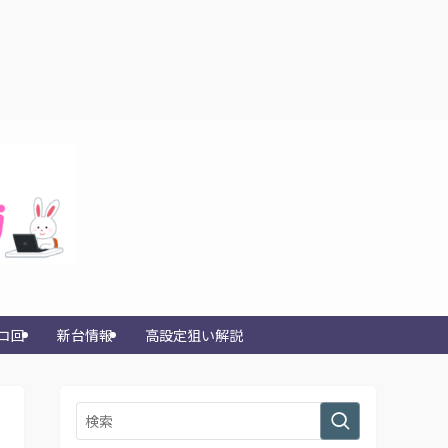
コ回
新台情報
高設定狙い解説