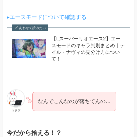
▸エースモードについて確認する
あわせて読みたい
【Lスーパーリオエース2】エー
スモードのキャラ判別まとめ｜テ
イル・ナヴィの見分け方につい
て！
なんでこんなのが落ちてんの…
うさぎ
今だから拾える！？