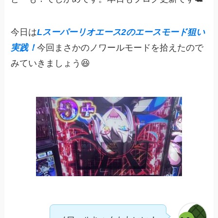
今日は
Lスーパーリオエース2のエースモード狙い
実践！
今回まさかのノワールモードを拾えたので
みていきましょう😆