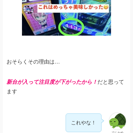
おそらくその理由は…
新台が入って注目度が下がったから！
だと思って
ます
これやな！
でじかめ