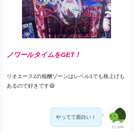
ノワールタイム
を
GET！
リオエース2の報酬ゾーンはレベル1でも格上げも
あるので好きです😆
やってて面白い！
でじかめ