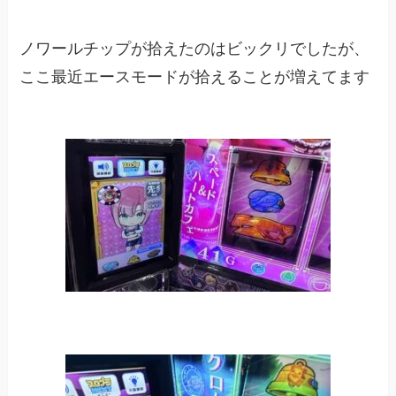
ノワールチップが拾えたのはビックリでしたが、
ここ最近エースモードが拾えることが増えてます