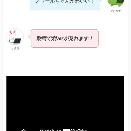
ノワールちゃんかわいい！
でじかめ
動画で別verが見れます！
うさぎ