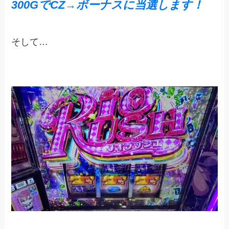
300GでCZ→ボーナスに当選します！
そして…