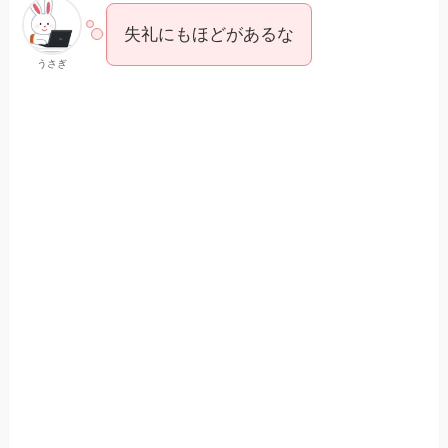
失礼にもほどがあるな
うさぎ