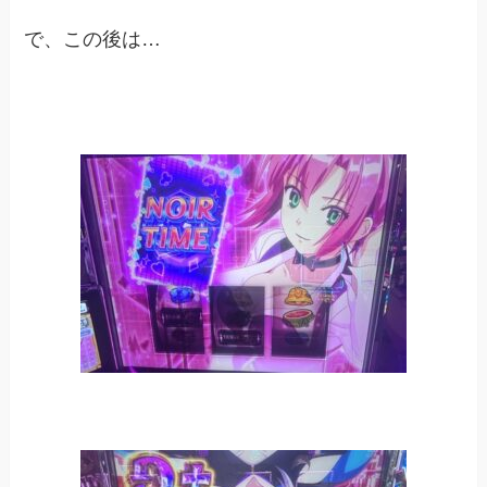
で、この後は…