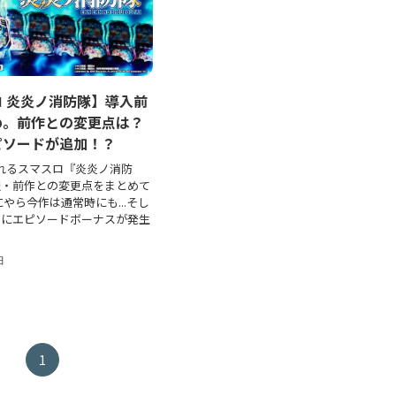
 炎炎ノ消防隊】導入前
め。前作との変更点は？
ピソードが追加！？
されるスマスロ『炎炎ノ消防
報・前作との変更点をまとめて
にやら今作は通常時にも...そし
中にエピソードボーナスが発生
？
日
1