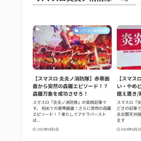
パチスロ実践稼働
【スマスロ 炎炎ノ消防隊】赤帯画
【スマスロ
面から突然の森羅エピソード！？
い・やめど
森羅万象を成功させろ！
据え置き/
スマスロ『炎炎ノ消防隊』の実践記事で
スマスロ『
す。 初めての黒帯画面！さらに突然の森羅
どきの記事
エピソード！？果たしてアドラバースト
炎炎間天井
は...
ます
2024年6月2日
2024年6月1