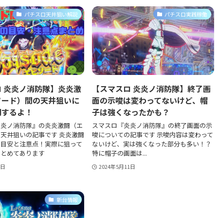
パチスロ天井狙い解説
パチスロ実践稼働
 炎炎ノ消防隊】炎炎激
【スマスロ 炎炎ノ消防隊】終了画
ソード）間の天井狙いに
面の示唆は変わってないけど、帽
明するよ！
子は強くなったかも？
炎炎ノ消防隊』の炎炎激闘（エ
スマスロ『炎炎ノ消防隊』の終了画面の示
天井狙いの記事です 炎炎激闘
唆についての記事です 示唆内容は変わって
の目安と注意点！実際に狙って
ないけど、実は強くなった部分も多い！？
まとめてあります
特に帽子の画面は...
4日
2024年5月11日
新台情報