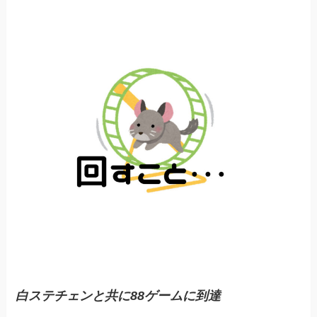
白ステチェンと共に88ゲームに到達