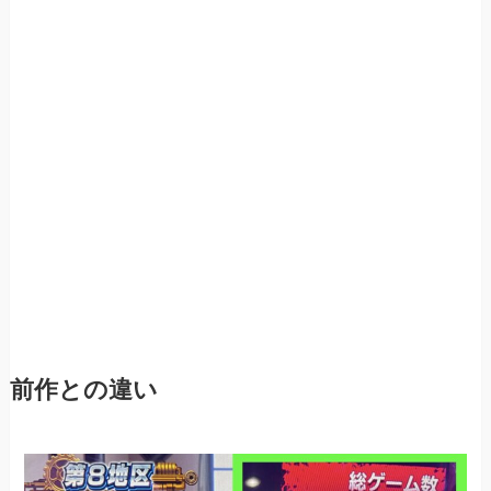
前作との違い