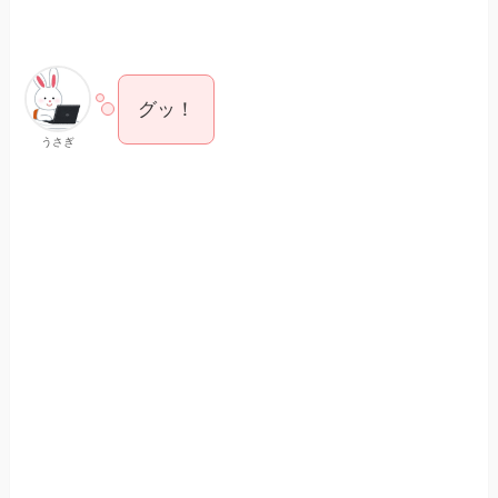
グッ！
うさぎ