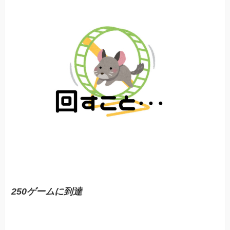
250ゲームに到達