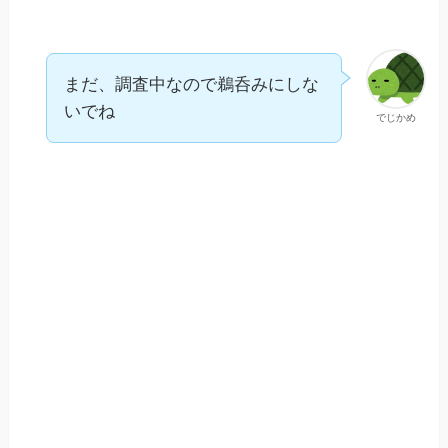
まだ、調査中なので鵜呑みにしな
いでね
でじかめ