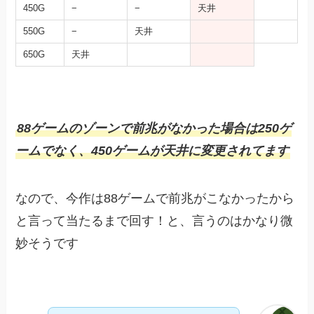
450G
−
−
天井
550G
−
天井
650G
天井
88ゲームのゾーンで前兆がなかった場合は250ゲ
ームでなく、450ゲームが天井に変更されてます
なので、今作は88ゲームで前兆がこなかったから
と言って当たるまで回す！と、言うのはかなり微
妙そうです