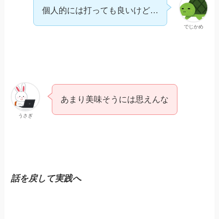
個人的には打っても良いけど…
でじかめ
あまり美味そうには思えんな
うさぎ
話を戻して実践へ