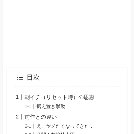
目次
朝イチ（リセット時）の恩恵
据え置き挙動
前作との違い
え、ヤメたくなってきた…