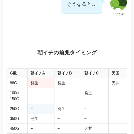
そうなると…
でじかめ
朝イチの前兆タイミング
G数
朝イチA
朝イチB
朝イチC
天国
88G
発生
発生
−
天井
100or
−
−
発生
150G
250G
−
発生
−
350G
発生
−
−
450G
−
−
天井