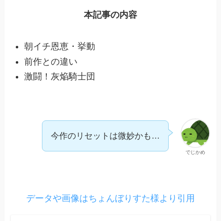
本記事の内容
朝イチ恩恵・挙動
前作との違い
激闘！灰焔騎士団
今作のリセットは微妙かも…
でじかめ
データや画像はちょんぼりすた様より引用