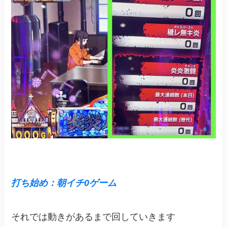
打ち始め：朝イチ0ゲーム
それでは動きがあるまで回していきます