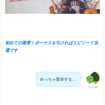
初めての黒帯！ボーナスを引ければエピソード当
選です
めっちゃ緊張する…
でじかめ