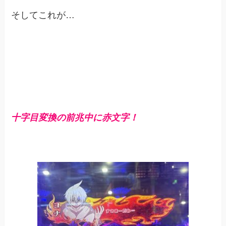
そしてこれが…
十字目変換
の
前兆中に赤文字！