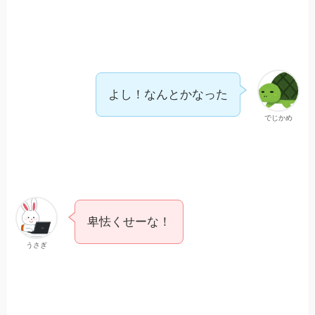
よし！なんとかなった
でじかめ
卑怯くせーな！
うさぎ