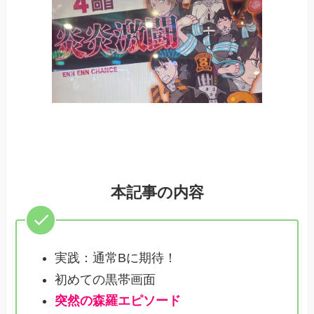
本記事の内容
実践：通常Bに期待！
初めての黒帯画面
突然の森羅エピソード