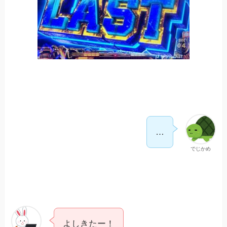
…
でじかめ
よしきたー！