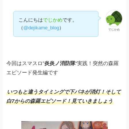
こんにちは
でじかめ
です。
（
@dejikame_blog
）
でじかめ
今回はスマスロ”
炎炎ノ消防隊
“実践！突然の森羅
エピソード発生編です
いつもと違うタイミングで下パネが消灯！そして
白7からの森羅エピソード！見ていきましょう