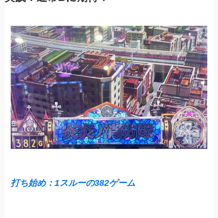
打ち始め：1スルーの382ゲーム