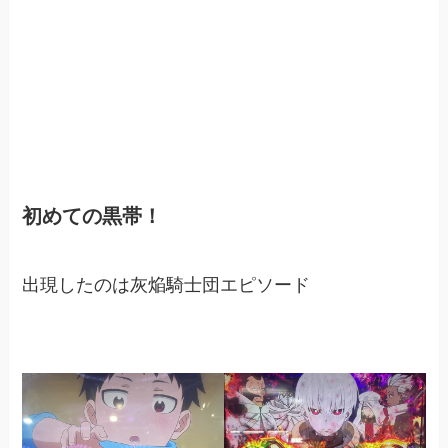
初めての黒帯！
出現したのは灰焔騎士団エピソード