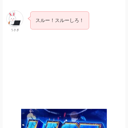
スルー！スルーしろ！
うさぎ