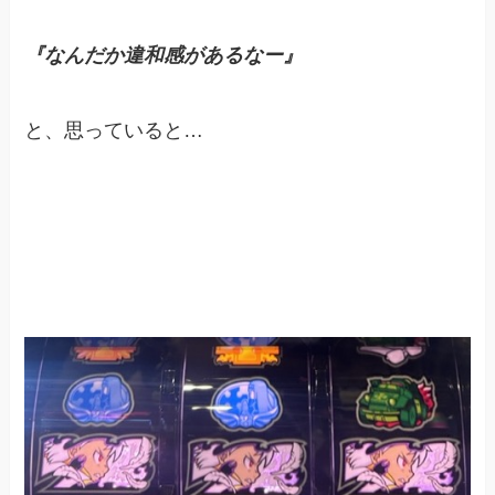
『なんだか違和感があるなー』
と、思っていると…