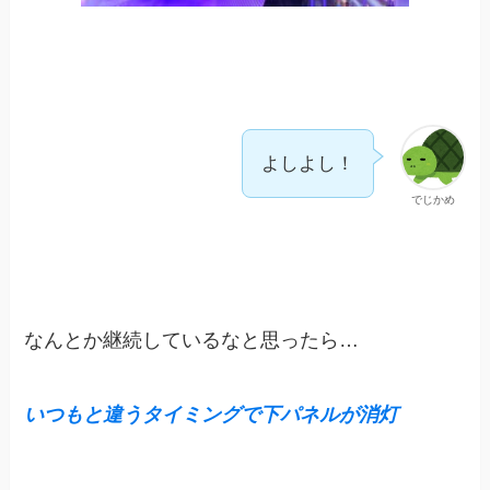
よしよし！
でじかめ
なんとか継続しているなと思ったら…
いつもと違うタイミングで下パネルが消灯