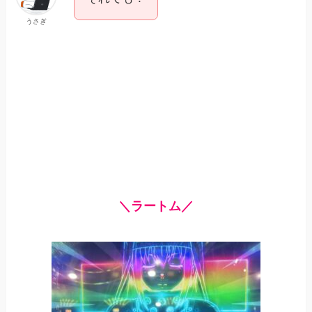
うさぎ
＼ラートム／