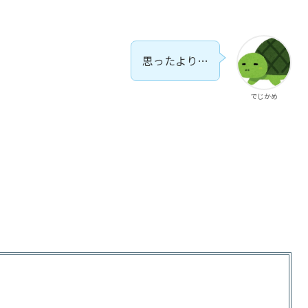
思ったより…
でじかめ