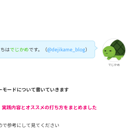
にちは
でじかめ
です。（
@dejikame_blog
）
でじかめ
ーモードについて書いていきます
、実践
内容とオススメの打ち方をまとめました
ので参考にして見てください