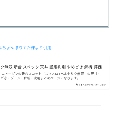
はちょんぼりすた様より引用
ク無双 新台 スペック 天井 設定判別 やめどき 解析 評価
日㈪。ニューギンの新台スロット「スマスロ Lベルセルク無双」の天井・
めどき・ゾーン・解析・攻略まとめページになります。
ちょんぼりすた パチスロ解析