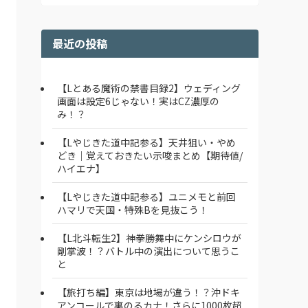
最近の投稿
【Lとある魔術の禁書目録2】ウェディング
画面は設定6じゃない！実はCZ濃厚の
み！？
【Lやじきた道中記参る】天井狙い・やめ
どき｜覚えておきたい示唆まとめ【期待値/
ハイエナ】
【Lやじきた道中記参る】ユニメモと前回
ハマリで天国・特殊Bを見抜こう！
【L北斗転生2】神拳勝舞中にケンシロウが
剛掌波！？バトル中の演出について思うこ
と
【旅打ち編】東京は地場が違う！？沖ドキ
アンコールで裏のるカナ！さらに1000枚超