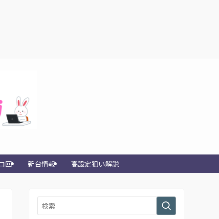
コ回
新台情報
高設定狙い解説