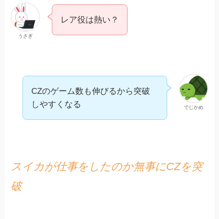
レア役は熱い？
うさぎ
CZのゲーム数も伸びるから突破
しやすくなる
でじかめ
スイカが仕事をしたのか無事にCZを突
破