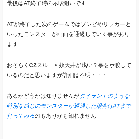
最後はAT終了時の示唆狙いです
ATが終了した次のゲームではゾンビやリッカーと
いったモンスターが画面を通過していく事があり
ます
おそらくCZスルー回数天井が浅い？事を示唆して
いるのだと思いますが詳細は不明・・・
あるかどうかは知りませんが
タイラントのような
特別な感じのモンスターが通過した場合はATまで
打ってみる
のもありかも知れません