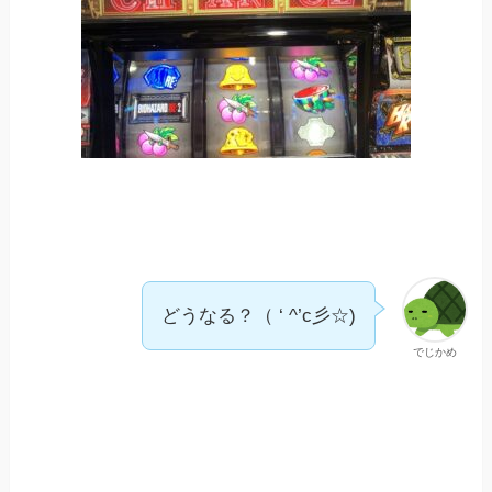
どうなる？（ ‘ ^’c彡☆)
でじかめ