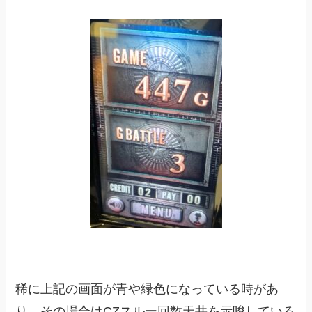
稀に上記の画面が青や緑色になっている時があ
り、その場合はCZスルー回数天井を示唆している