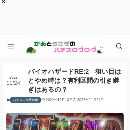
バイオハザードRE:2 狙い目は
2022
とやめ時は？有利区間の引き継
11/24
ぎはあるの？
2022年10月13日
2022年11月24日
パチスロ実践稼働