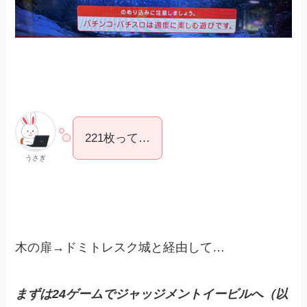
221枚って…
うさぎ
木の扉→ドミトレスク城と経由して…
まずは24ゲームでジャッジメントイービルへ
（以