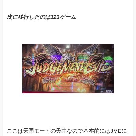
次に
移行
したの
は123ゲーム
ここは天国モードの天井なので基本的にはJMEに