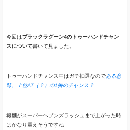
今回は
ブラックラグーン4のトゥーハンドチャン
スについて
書いて見ました。
トゥーハンドチャンス中はガチ抽選なので
ある意
味、上位AT（？）の1番のチャンス？
報酬がスーパーヘブンズラッシュまで上がった時
はかなり震えそうですね