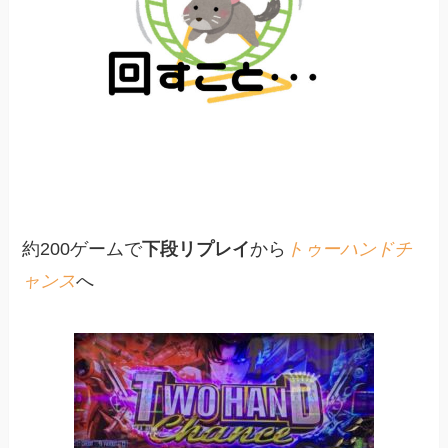
約200ゲームで
下段リプレイ
から
トゥーハンドチ
ャンス
へ