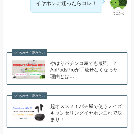
イヤホンに迷ったらコレ！
でじかめ
あわせて読みたい
やはりパチンコ屋でも最強！？
AirPodsProが手放せなくなった
理由とは…
あわせて読みたい
超オススメ！パチ屋で使うノイズ
キャンセリングイヤホンこれで決
まり！