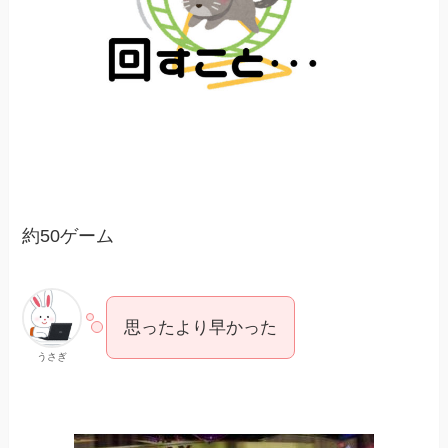
約50ゲーム
思ったより早かった
うさぎ