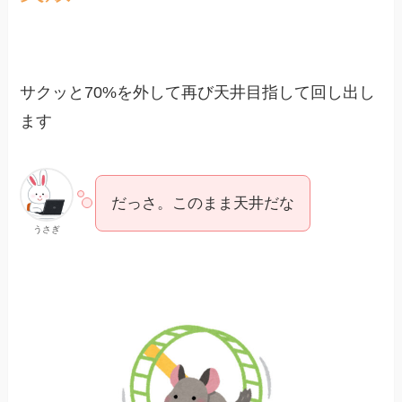
サクッと70%を外して再び天井目指して回し出し
ます
だっさ。このまま天井だな
うさぎ