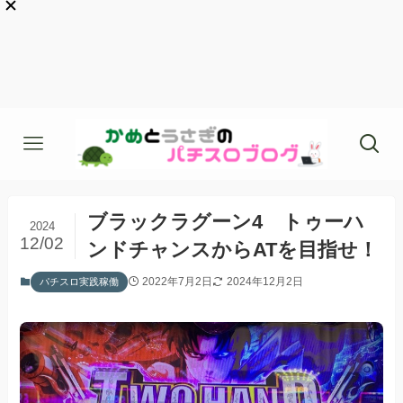
ブラックラグーン4 トゥーハ
2024
12/02
ンドチャンスからATを目指せ！
2022年7月2日
2024年12月2日
パチスロ実践稼働