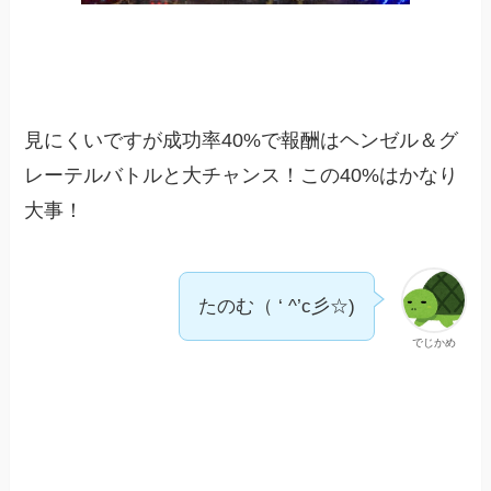
見にくいですが成功率40%で報酬はヘンゼル＆グ
レーテルバトルと大チャンス！この40%はかなり
大事！
たのむ（ ‘ ^’c彡☆)
でじかめ