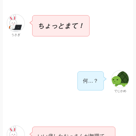
ちょっとまて！
うさぎ
何…？
でじかめ