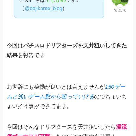
こんにちは
でじかめ
です。
（
@dejikame_blog
）
でじかめ
今回は
パチスロドリフターズを天井狙いしてきた
結果
を報告です
お世辞にも稼働が良いとは言えませんが
150ゲー
ムと浅いゲーム数から狙っていける
のでちょいち
ょい拾う事ができてます。
今回はそんなドリフターズを天井狙いしたら
漂流