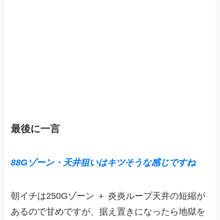
最後に一言
88Gゾーン・天井狙いはキツそうな感じですね
朝イチは250Gゾーン ＋ 炎炎ループ天井の短縮が
あるので甘めですが、据え置きになったら地獄を