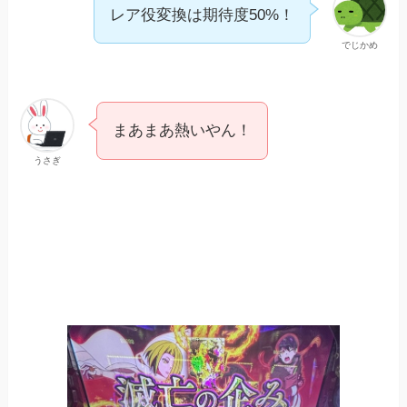
レア役変換は期待度50%！
でじかめ
まあまあ熱いやん！
うさぎ