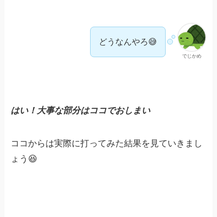
どうなんやろ😅
でじかめ
はい！
大事な部分はココでおしまい
ココからは実際に打ってみた結果を見ていきまし
ょう😆