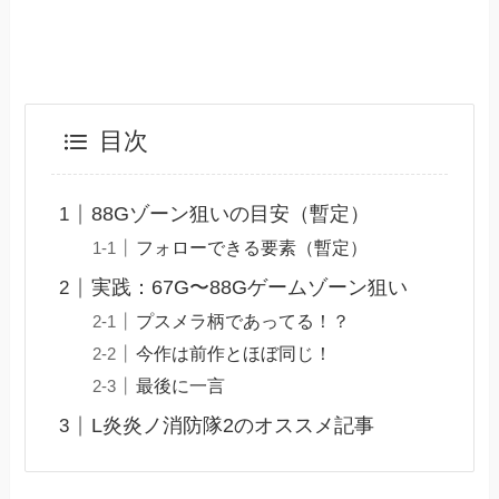
目次
88Gゾーン狙いの目安（暫定）
フォローできる要素（暫定）
実践：67G〜88Gゲームゾーン狙い
プスメラ柄であってる！？
今作は前作とほぼ同じ！
最後に一言
L炎炎ノ消防隊2のオススメ記事