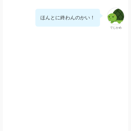
ほんとに終わんのかい！
でじかめ