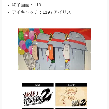
終了画面：119
アイキャッチ：119 / アイリス