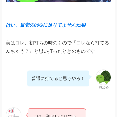
はい、目安の80Gに足りてませんね😂
実はコレ、初打ちの時のもので『コレなら打てる
んちゃう？』と思い打ったときのものです
普通に打てると思うやろ！
でじかめ
いや、逆ギレされても…