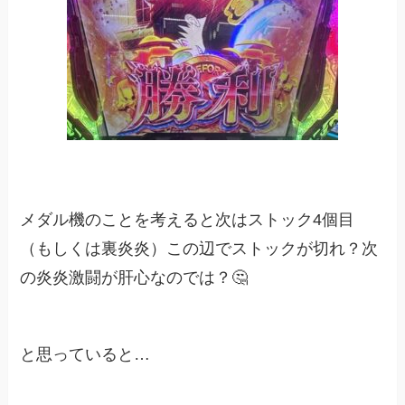
メダル機のことを考えると次はストック4個目
（もしくは裏炎炎）この辺でストックが切れ？次
の炎炎激闘が肝心なのでは？🤔
と思っていると…