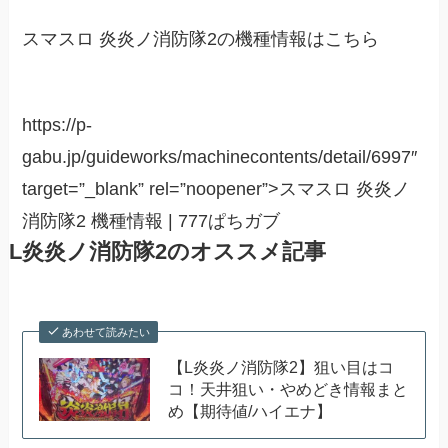
スマスロ 炎炎ノ消防隊2の機種情報はこちら
https://p-
gabu.jp/guideworks/machinecontents/detail/6997″
target=”_blank” rel=”noopener”>スマスロ 炎炎ノ
消防隊2 機種情報 | 777ぱちガブ
L炎炎ノ消防隊2のオススメ記事
あわせて読みたい
【L炎炎ノ消防隊2】狙い目はコ
コ！天井狙い・やめどき情報まと
め【期待値/ハイエナ】