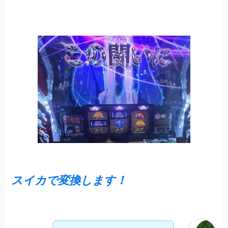
スイカで変換します！