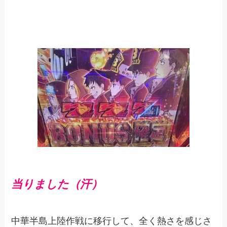
当りました（汗）
中華半島上陸作戦に移行して、全く熱さを感じさ