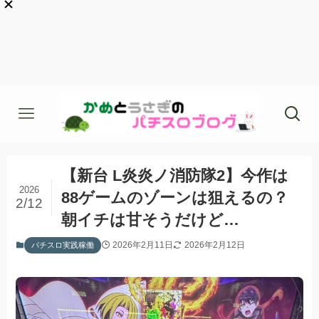
【新台 L炎炎ノ消防隊2】今作は
2026
88ゲームのゾーンは狙えるの？
2/12
朝イチは甘そうだけど…
2026年2月11日
2026年2月12日
パチスロ実践稼働