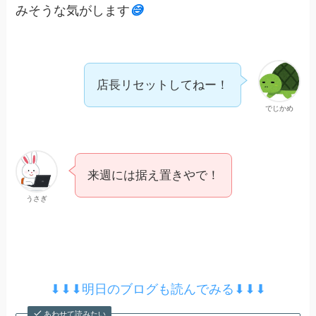
みそうな気がします
😅
店長リセットしてねー！
でじかめ
来週には据え置きやで！
うさぎ
⬇︎⬇︎⬇︎明日のブログも読んでみる⬇︎⬇︎⬇︎
あわせて読みたい