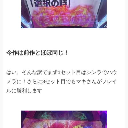
今作は前作とほぼ同じ！
はい、そんな訳でまず1セット目はシンラでハウ
メラに！さらに3セット目でもマキさんがフレイ
ルに勝利します