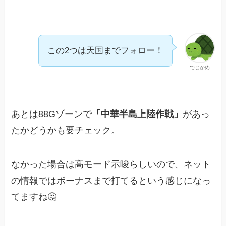
この2つは天国までフォロー！
でじかめ
あとは88Gゾーンで
「中華半島上陸作戦」
があっ
たかどうかも要チェック。
なかった場合は高モード示唆らしいので、ネット
の情報ではボーナスまで打てるという感じになっ
てますね🤔