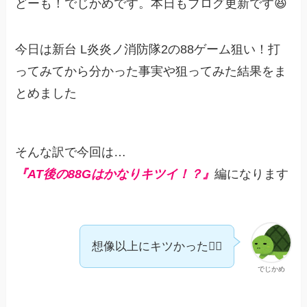
どーも！でじかめです。本日もブログ更新です😆
今日は新台 L炎炎ノ消防隊2の88ゲーム狙い！打
ってみてから分かった事実や狙ってみた結果をま
とめました
そんな訳で今回は…
『AT後の88Gはかなりキツイ！？』
編になります
想像以上にキツかった😵‍💫
でじかめ