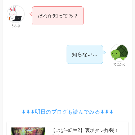
だれか知ってる？
うさぎ
知らない…
でじかめ
⬇︎⬇︎⬇︎明日のブログも読んでみる⬇︎⬇︎⬇︎
【L北斗転生2】裏ボタン炸裂！