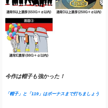
今作は帽子も強かった！
「帽子」と「119」はボーナスまで打ちましょう