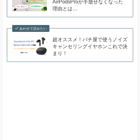
AirPodsProが手放せなくなった
理由とは…
あわせて読みたい
超オススメ！パチ屋で使うノイズ
キャンセリングイヤホンこれで決
まり！