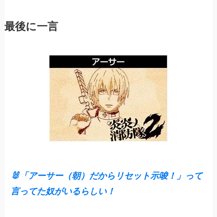
最後に一言
🐰「アーサー（朝）だからリセット示唆！」って
言ってた奴がいるらしい！