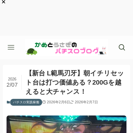
【新台 L範馬刃牙】朝イチリセッ
2026
ト台は打つ価値ある？200Gを越
2/07
えると大チャンス！
2026年2月6日
2026年2月7日
パチスロ実践稼働