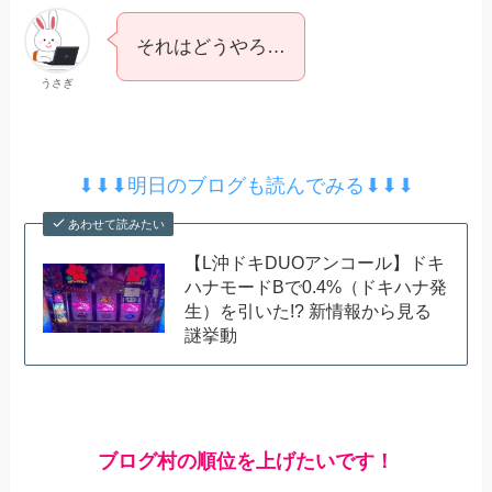
それはどうやろ…
うさぎ
⬇︎⬇︎⬇︎明日のブログも読んでみる⬇︎⬇︎⬇︎
あわせて読みたい
【L沖ドキDUOアンコール】ドキ
ハナモードBで0.4%（ドキハナ発
生）を引いた!? 新情報から見る
謎挙動
ブログ村の順位を上げたいです！