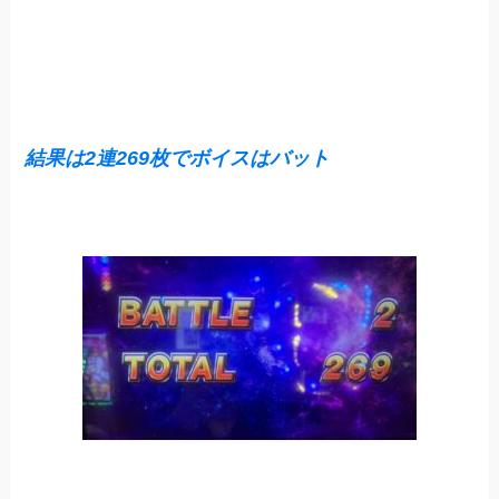
結果は2連269枚でボイスはバット