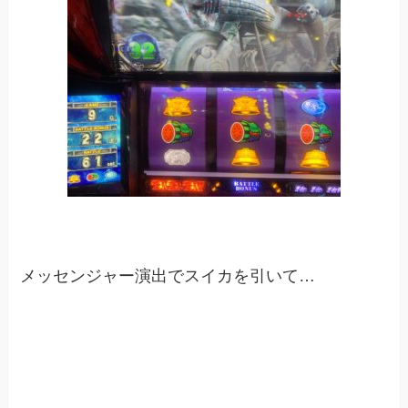
メッセンジャー演出でスイカを引いて…