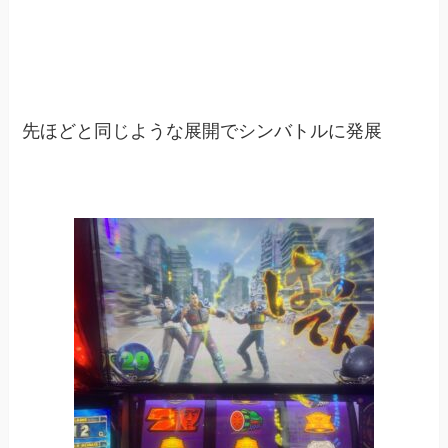
先ほどと同じような展開でシンバトルに発展