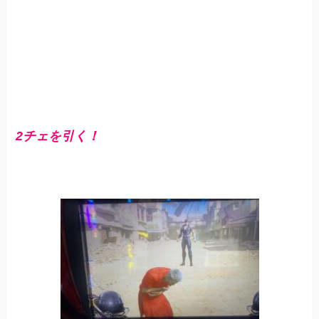
2チェを引く！