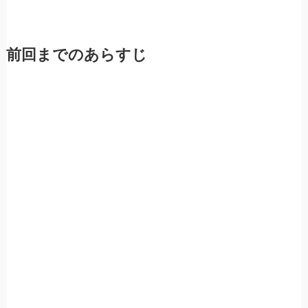
前回までのあらすじ