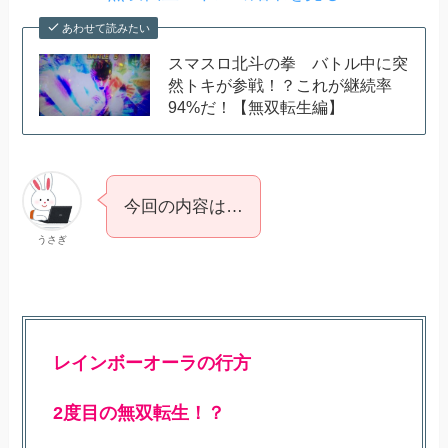
あわせて読みたい
スマスロ北斗の拳 バトル中に突
然トキが参戦！？これが継続率
94%だ！【無双転生編】
今回の内容は…
うさぎ
レインボーオーラの行方
2度目の無双転生！？