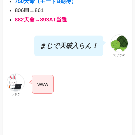
750
天命
（モードB期待）
806🟦→861
882天命→893AT当選
まじで天破入らん！
でじかめ
www
うさぎ