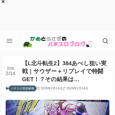
【L北斗転生2】384あべし狙い実
2026
戦｜サウザー＋リプレイで特闘
2/14
GET！？その結果は…
2026年2月13日
2026年2月14日
パチスロ実践稼働