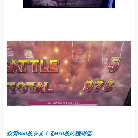
投資850枚をまくる970枚の獲得👏