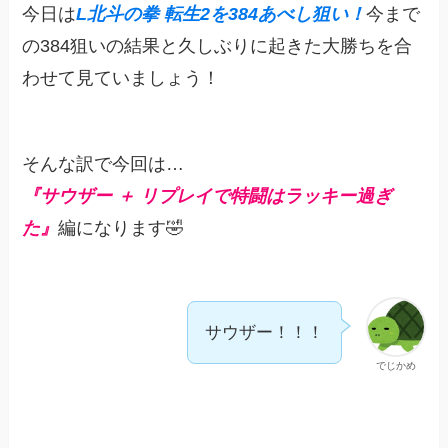
今日は
L北斗の拳 転生2を384あべし狙い！
今まで
の384狙いの結果と久しぶりに起きた大勝ちを合
わせて見ていましょう！
そんな訳で今回は…
『サウザー ＋ リプレイで特闘はラッキー過ぎ
た』
編になります🤣
サウザー！！！
でじかめ