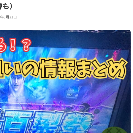
噂も）
6年3月31日