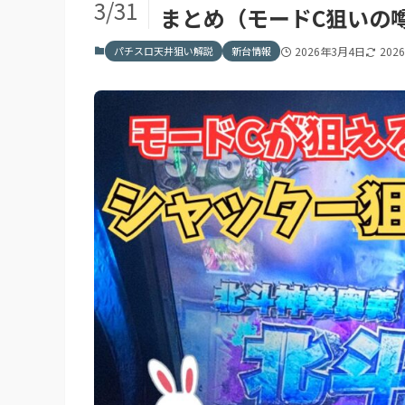
3/31
まとめ（モードC狙いの
パチスロ天井狙い解説
新台情報
2026年3月4日
202