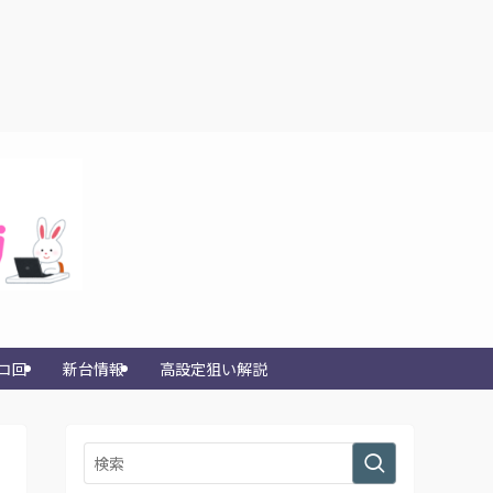
コ回
新台情報
高設定狙い解説