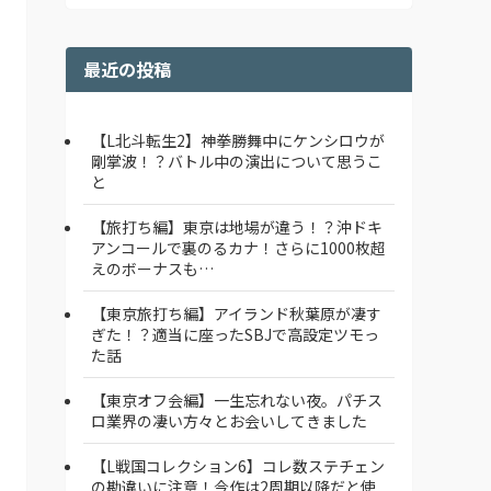
最近の投稿
【L北斗転生2】神拳勝舞中にケンシロウが
剛掌波！？バトル中の演出について思うこ
と
【旅打ち編】東京は地場が違う！？沖ドキ
アンコールで裏のるカナ！さらに1000枚超
えのボーナスも…
【東京旅打ち編】アイランド秋葉原が凄す
ぎた！？適当に座ったSBJで高設定ツモっ
た話
【東京オフ会編】一生忘れない夜。パチス
ロ業界の凄い方々とお会いしてきました
【L戦国コレクション6】コレ数ステチェン
の勘違いに注意！今作は2周期以降だと使