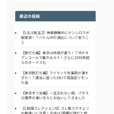
最近の投稿
【L北斗転生2】神拳勝舞中にケンシロウが
剛掌波！？バトル中の演出について思うこ
と
【旅打ち編】東京は地場が違う！？沖ドキ
アンコールで裏のるカナ！さらに1000枚超
えのボーナスも…
【東京旅打ち編】アイランド秋葉原が凄す
ぎた！？適当に座ったSBJで高設定ツモっ
た話
【東京オフ会編】一生忘れない夜。パチス
ロ業界の凄い方々とお会いしてきました
【L戦国コレクション6】コレ数ステチェン
の勘違いに注意！今作は2周期以降だと使