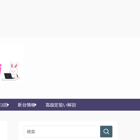
コ回
新台情報
高設定狙い解説