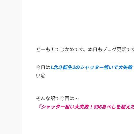
どーも！でじかめです。本日もブログ更新です
今日は
L北斗転生2のシャッター狙いで大失敗
い😢
そんな訳で今回は…
『シャッター狙い大失敗！896あべしを超え