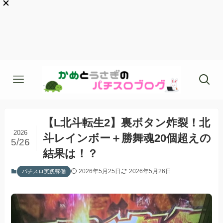
【L北斗転生2】裏ボタン炸裂！北
2026
斗レインボー＋勝舞魂20個超えの
5/26
結果は！？
2026年5月25日
2026年5月26日
パチスロ実践稼働