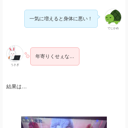
一気に増えると身体に悪い！
でじかめ
年寄りくせぇな…
うさぎ
結果は…