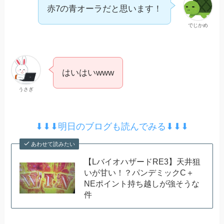
赤7の青オーラだと思います！
でじかめ
はいはいwww
うさぎ
⬇︎⬇︎⬇︎明日のブログも読んでみる⬇︎⬇︎⬇︎
あわせて読みたい
【LバイオハザードRE3】天井狙
いが甘い！？パンデミックC＋
NEポイント持ち越しが強そうな
件