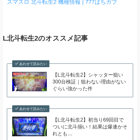
スマスロ 北斗転生2 機種情報 | 777ぱちガブ
L北斗転生2のオススメ記事
あわせて読みたい
【L北斗転生2】シャッター狙い
300台検証｜狙わない理由がない
ぐらい強かった件
あわせて読みたい
【L北斗転生2】初当り69回目で
ついに北斗揃い！結果は爆連かそ
れとも…