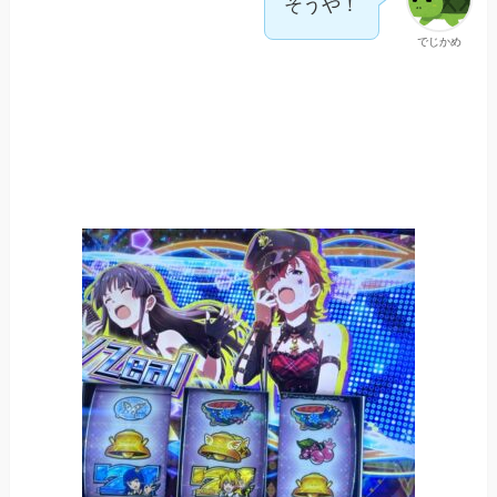
そうや！
でじかめ