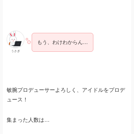
もう、わけわからん…
うさぎ
敏腕プロデューサーよろしく、アイドルをプロデ
ュース！
集まった人数は…