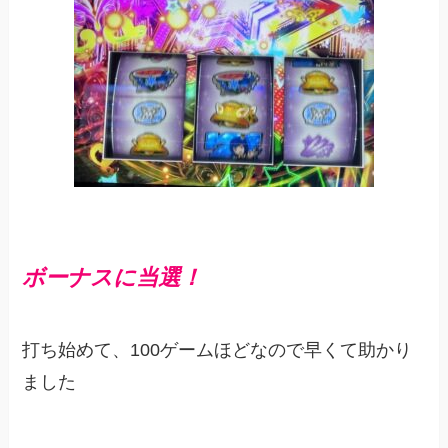
ボーナスに当選！
打ち始めて、100ゲームほどなので早くて助かり
ました