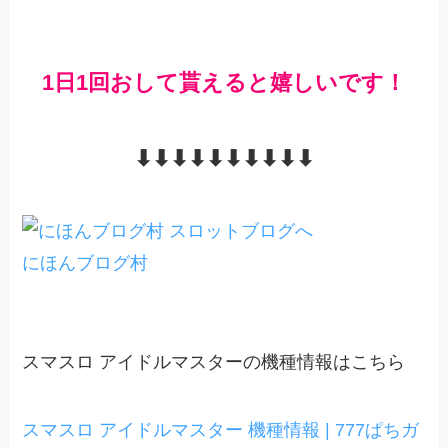
1日1回おして貰えると嬉しいです！
⬇︎⬇︎⬇︎⬇︎⬇︎⬇︎⬇︎⬇︎⬇︎⬇︎
にほんブログ村
スマスロ アイドルマスターの機種情報はこちら
スマスロ アイドルマスター 機種情報 | 777ぱちガ