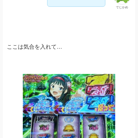
でじかめ
ここは気合を入れて…