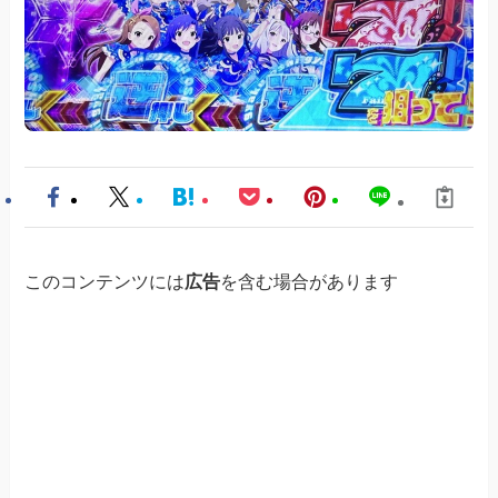
このコンテンツには
広告
を含む場合があります