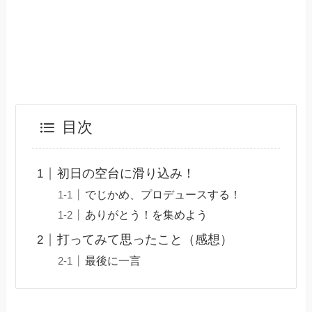
目次
初日の空台に滑り込み！
でじかめ、プロデュースする！
ありがとう！を集めよう
打ってみて思ったこと（感想）
最後に一言