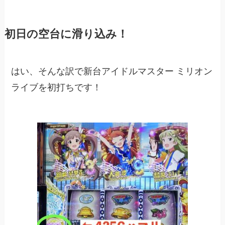
初日の空台に滑り込み！
はい、そんな訳で新台アイドルマスター ミリオン
ライブを初打ちです！