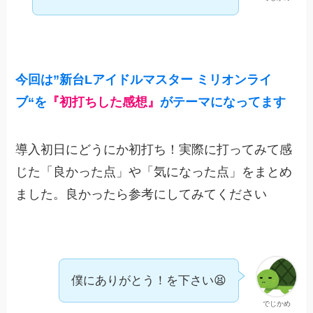
今回は”
新台Lアイドルマスター ミリオンライ
ブ
“を
『初打ちした感想』
がテーマになってます
導入初日にどうにか初打ち！実際に打ってみて感
じた「良かった点」や「気になった点」をまとめ
ました。良かったら参考にしてみてください
僕にありがとう！を下さい😫
でじかめ