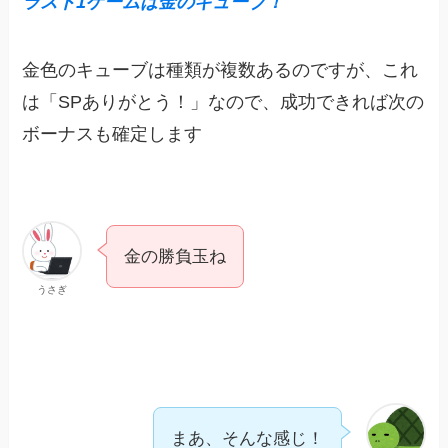
ラスト1ゲームは金のキューブ！
金色のキューブは種類が複数あるのですが、これ
は「SPありがとう！」なので、成功できれば次の
ボーナスも確定します
金の勝負玉ね
うさぎ
まあ、そんな感じ！