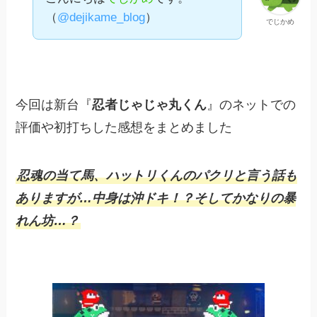
（
@dejikame_blog
）
でじかめ
今回は新台『
忍者じゃじゃ丸くん
』のネットでの
評価や初打ちした感想をまとめました
忍魂の当て馬、ハットリくんのパクリと言う話も
ありますが…中身は沖ドキ！？そしてかなりの暴
れん坊…？