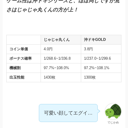
ゲーム性は沖ドキシリーズと、ほぼ同じですが荒
さはじゃじゃ丸くんの方が上！
じゃじゃ丸くん
沖ドキGOLD
コイン単価
4.0円
3.8円
ボーナス確率
1/268.6~1/336.8
1/237.0~1/299.6
機械割
97.7%~108.0%
97.2%~108.1%
出玉性能
1430枚
1300枚
可愛い顔してエグイ…
でじかめ