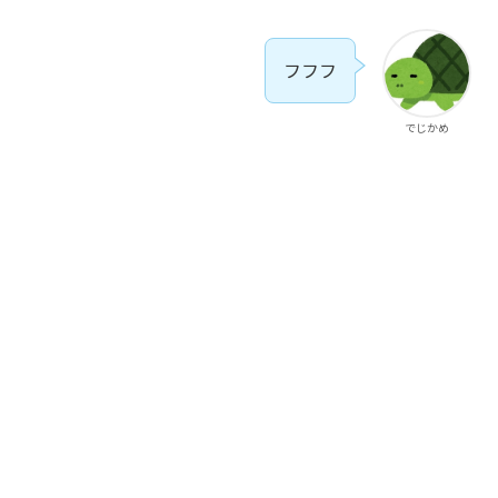
フフフ
でじかめ