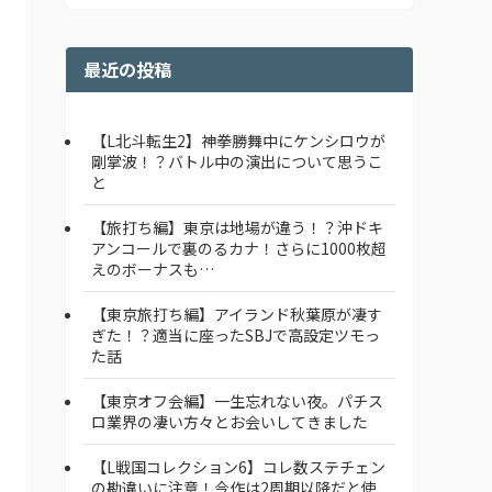
最近の投稿
【L北斗転生2】神拳勝舞中にケンシロウが
剛掌波！？バトル中の演出について思うこ
と
【旅打ち編】東京は地場が違う！？沖ドキ
アンコールで裏のるカナ！さらに1000枚超
えのボーナスも…
【東京旅打ち編】アイランド秋葉原が凄す
ぎた！？適当に座ったSBJで高設定ツモっ
た話
【東京オフ会編】一生忘れない夜。パチス
ロ業界の凄い方々とお会いしてきました
【L戦国コレクション6】コレ数ステチェン
の勘違いに注意！今作は2周期以降だと使