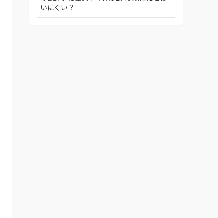
いにくい？