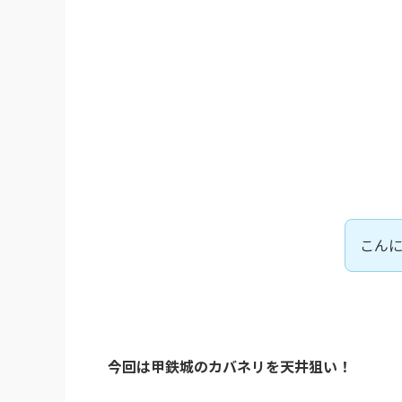
こん
今回は甲鉄城のカバネリを天井狙い！