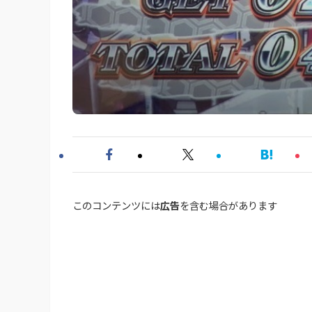
このコンテンツには
広告
を含む場合があります