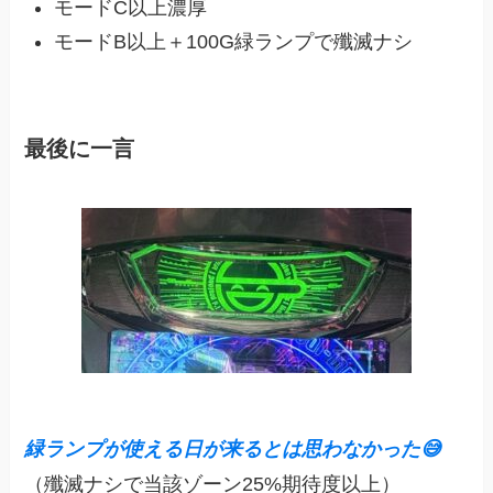
モードC以上濃厚
モードB以上＋100G緑ランプで殲滅ナシ
最後に一言
緑ランプが使える日が来るとは思わなかった😅
（殲滅ナシで当該ゾーン25%期待度以上）