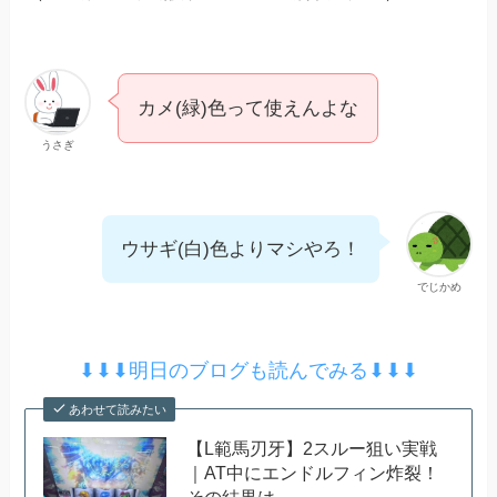
カメ(緑)色って使えんよな
うさぎ
ウサギ(白)色よりマシやろ！
でじかめ
⬇︎⬇︎⬇︎明日のブログも読んでみる⬇︎⬇︎⬇︎
あわせて読みたい
【L範馬刃牙】2スルー狙い実戦
｜AT中にエンドルフィン炸裂！
その結果は…