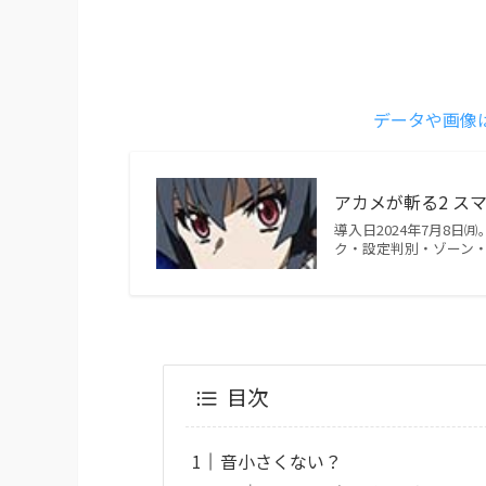
データや画像
アカメが斬る2 スマ
導入日2024年7月8
ク・設定判別・ゾーン
目次
音小さくない？