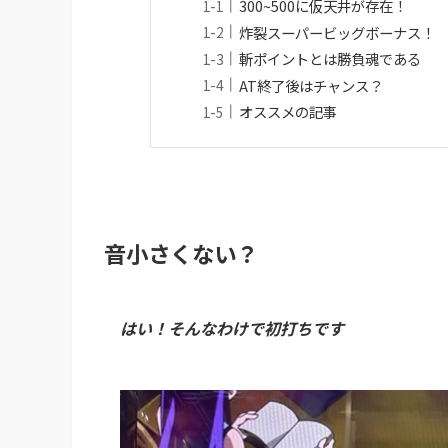
300~500に仮天井が存在！
炸裂スーパービッグボーナス！
斬ポイントとは勝負魂である
AT終了後はチャンス？
オススメの記事
音小さくない？
はい！そんなわけで初打ちです