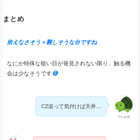
まとめ
拾えなさそう＋難しそうな台ですね
なにか特殊な狙い目が発見されない限り、触る機
会は少なそうです
😅
CZ追って気付けば天井…
でじかめ