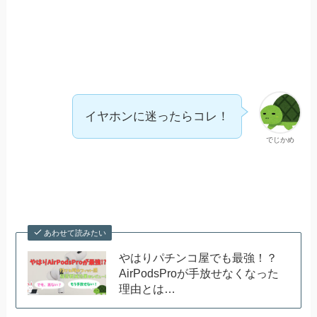
イヤホンに迷ったらコレ！
でじかめ
あわせて読みたい
やはりパチンコ屋でも最強！？
AirPodsProが手放せなくなった
理由とは…