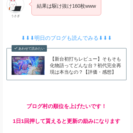
結果は駆け抜け160枚www
うさぎ
⬇︎⬇︎⬇︎明日のブログも読んでみる⬇︎⬇︎⬇︎
あわせて読みたい
【新台初打ちレビュー】そもそも
化物語ってどんな台？初代完全再
現は本当なの？【評価・感想】
ブログ村の順位を上げたいです！
1日1回押して貰えると更新の励みになります