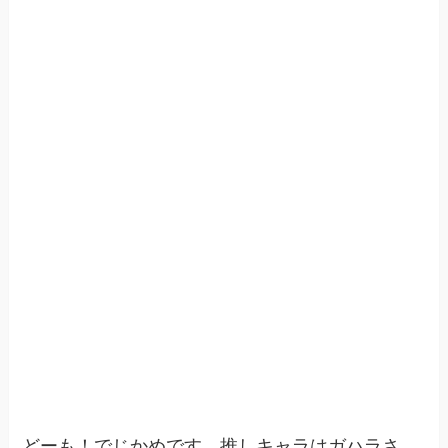
どーも！でじかめです。推しキャラはガハラさ