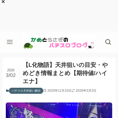
【L化物語】天井狙いの目安・や
2026
めどき情報まとめ【期待値/ハイ
3/02
エナ】
2025年12月10日
2026年3月2日
パチスロ天井狙い解説