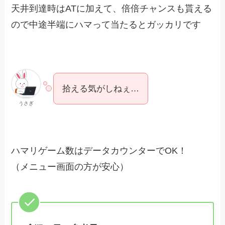
天井到達時はATに加えて、倍倍チャンスも貰える
ので中途半端にハマって当たるとガッカリです
拾える気がしねぇ…
うさぎ
ハマリゲーム数はデータカウンターでOK！
（メニュー画面の方が安心）