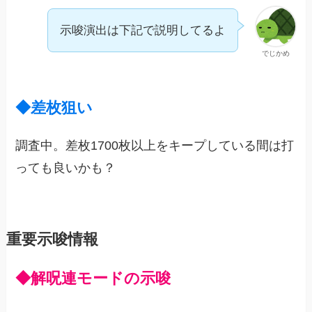
示唆演出は下記で説明してるよ
でじかめ
◆差枚狙い
調査中。差枚1700枚以上をキープしている間は打
っても良いかも？
重要示唆情報
◆解呪連モードの示唆