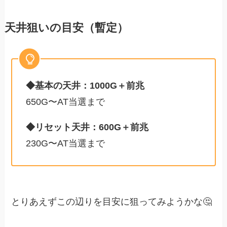
天井狙いの目安（暫定）
◆
基本の
天井：1000G
＋前兆
650G〜AT当選まで
◆リセット天井：600G＋前兆
230G〜AT当選まで
とりあえずこの辺りを目安に狙ってみようかな🤔