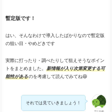
暫定版です！
はい、そんなわけで導入したばかりなので暫定版
の狙い目・やめどきです
実際に打ったり・調べたりして狙えそうなポイン
トをまとめました。
新情報が入り次第変更する可
能性がある
のを考慮して読んでみてね😆
それでは見ていきましょう！
でじかめ