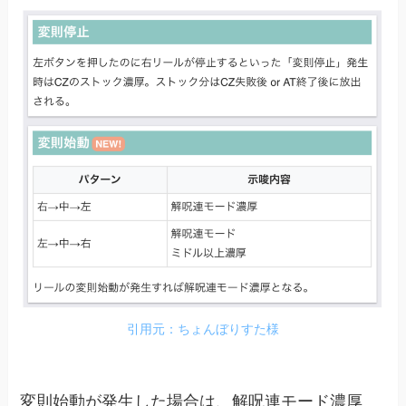
引用元：ちょんぼりすた様
変則始動が発生した場合は、解呪連モード濃厚