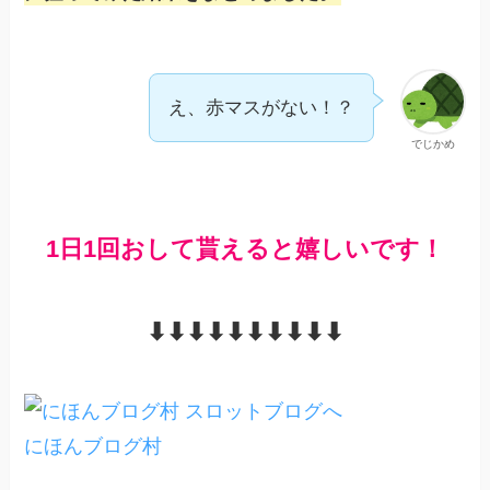
え、赤マスがない！？
でじかめ
1日1回おして貰えると嬉しいです！
⬇︎⬇︎⬇︎⬇︎⬇︎⬇︎⬇︎⬇︎⬇︎⬇︎
にほんブログ村