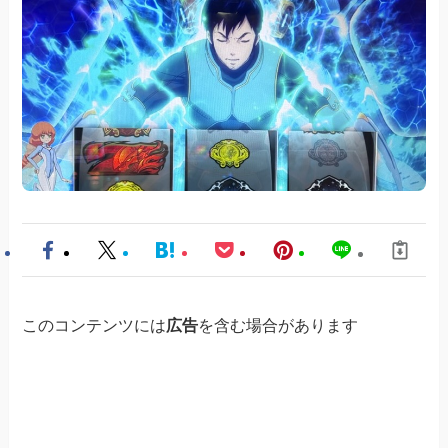
このコンテンツには
広告
を含む場合があります