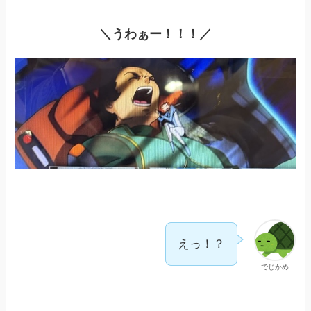
＼うわぁー！！！／
えっ！？
でじかめ