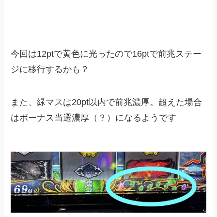
今回は12ptで黄色に光ったので16ptで前兆ステー
ジに移行するかも？
また、緑マスは20pt以内で前兆濃厚。超えた場合
はボーナス当選濃厚（？）になるようです