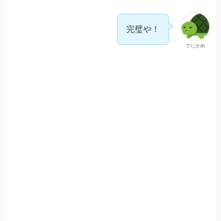
完璧や！
でじかめ