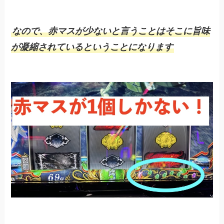
なので、赤マスが少ないと言うことはそこに旨味
が凝縮されているということになります