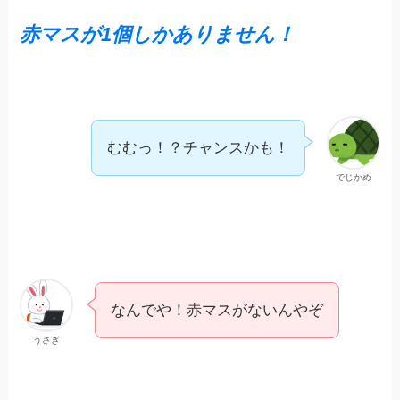
赤マスが1個しかありません！
むむっ！？チャンスかも！
でじかめ
なんでや！赤マスがないんやぞ
うさぎ