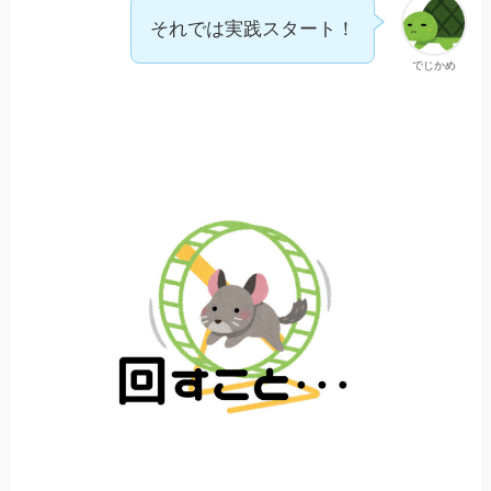
それでは実践スタート！
でじかめ