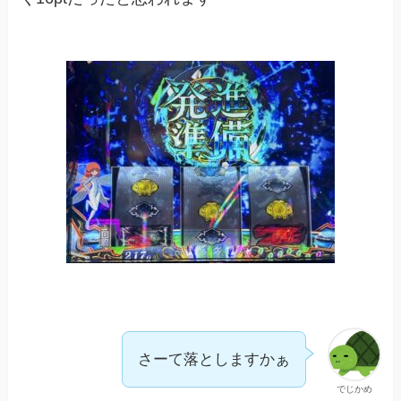
さーて落としますかぁ
でじかめ