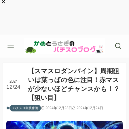
【スマスロダンバイン】周期狙
いは葉っぱの色に注目！赤マス
2024
12/24
が少ないほどチャンスかも！？
【狙い目】
2024年12月23日
2024年12月24日
パチスロ実践稼働