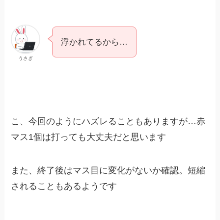
浮かれてるから…
うさぎ
こ、今回のようにハズレることもありますが…赤
マス1個は打っても大丈夫だと思います
また、終了後はマス目に変化がないか確認。短縮
されることもあるようです