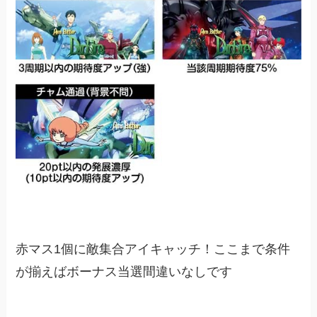
赤マス1個に敵集合アイキャッチ！ここまで条件
が揃えばボーナス当選間違いなしです