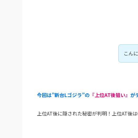
こん
今回は”
新台Lゴジラ”の
『上位AT後狙い』
が
上位AT後に隠された秘密が判明！上位AT後は