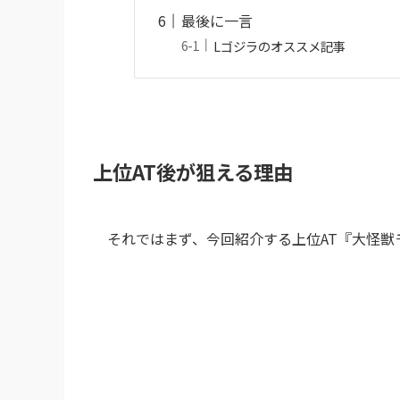
最後に一言
Lゴジラのオススメ記事
上位AT後が狙える理由
それではまず、今回紹介する上位AT『大怪