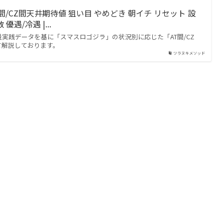
間/CZ間天井期待値 狙い目 やめどき 朝イチ リセット 設
遇/冷遇 |...
新】大量実践データを基に「スマスロゴジラ」の状況別に応じた「AT間/CZ
て解説しております。
ツラヌキメソッド