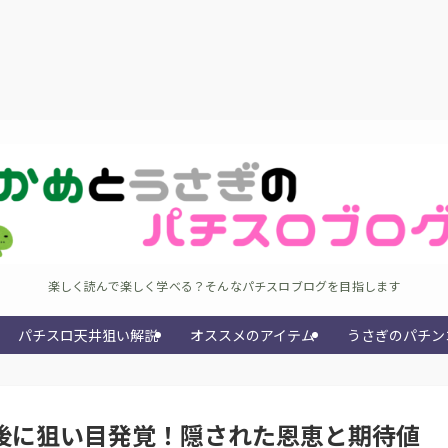
楽しく読んで楽しく学べる？そんなパチスロブログを目指します
パチスロ天井狙い解説
オススメのアイテム
うさぎのパチン
T後に狙い目発覚！隠された恩恵と期待値