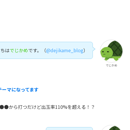
にちは
でじかめ
です。（
@dejikame_blog
）
でじかめ
テーマになってます
●●から打つだけど出玉率110%を超える！？