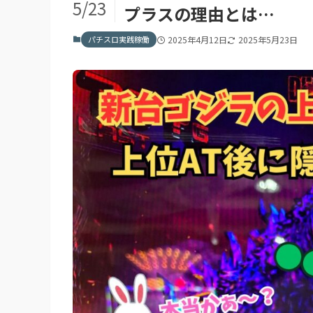
5/23
プラスの理由とは…
パチスロ実践稼働
2025年4月12日
2025年5月23日