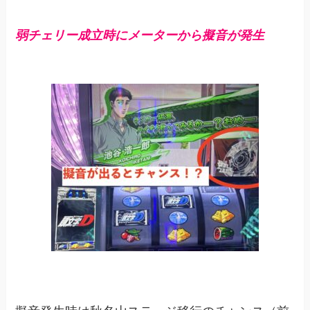
弱チェリー成立時にメーターから擬音が発生