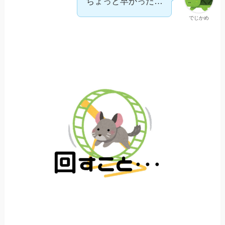
ちょっと早かった…
でじかめ