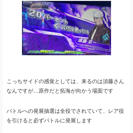
こっちサイドの感覚としては、来るのは須藤さん
なんですが…原作だと拓海が向かう場面です
バトルへの発展抽選は全役でされていて、レア役
を引けると必ずバトルに発展します