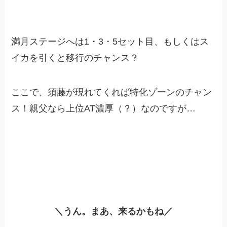
満月ステージへは1・3・5セット目、もしくはス
イカを引くと移行のチャンス？
ここで、須藤が現れてくれば特化ゾーンのチャン
ス！親父なら上位AT濃厚（？）なのですが…
＼うん。まあ、来るかもね／