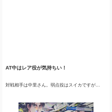
AT中はレア役が気持ちい！
対戦相手は中里さん。弱点役はスイカですが…