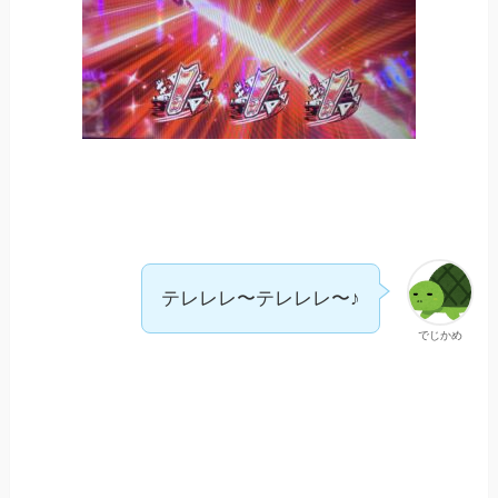
テレレレ〜テレレレ〜♪
でじかめ