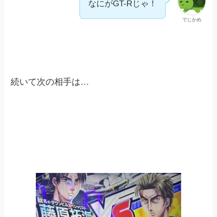
なにがGT-Rじゃ！
でじかめ
続いて次の相手は…