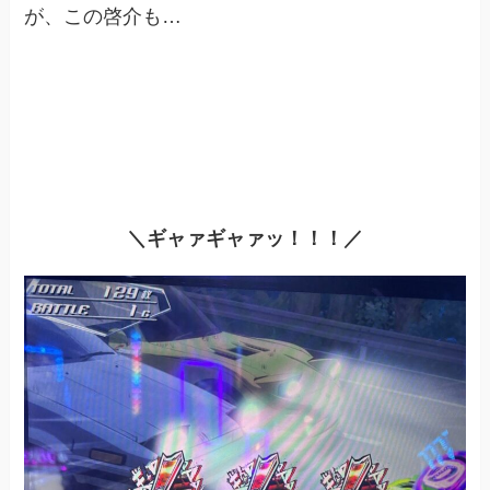
が、この啓介も…
＼ギャァギャァッ！！！／