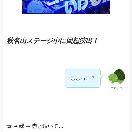
秋名山ステージ中に回想演出！
むむっ！？
でじかめ
青 ➡︎ 緑 ➡︎ 赤と続いて…