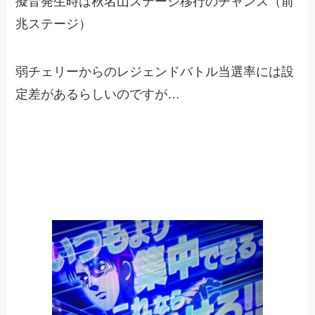
擬音発生時は秋名山ステージ移行のチャンス（前
兆ステージ）
弱チェリーからのレジェンドバトル当選率には設
定差があるらしいのですが…