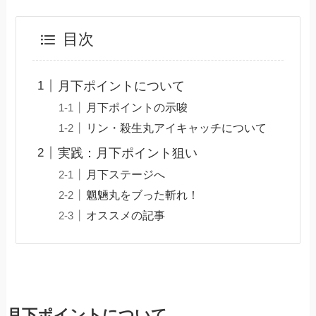
目次
月下ポイントについて
月下ポイントの示唆
リン・殺生丸アイキャッチについて
実践：月下ポイント狙い
月下ステージへ
魍魎丸をブった斬れ！
オススメの記事
月下ポイントについて