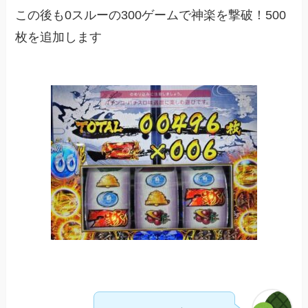
この後も0スルーの300ゲームで神楽を撃破！500
枚を追加します