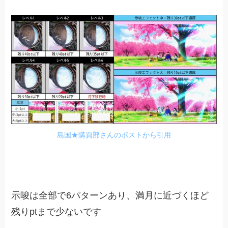
島国★購買部さんのポストから引用
示唆は全部で6パターンあり、満月に近づくほど
残りptまで少ないです