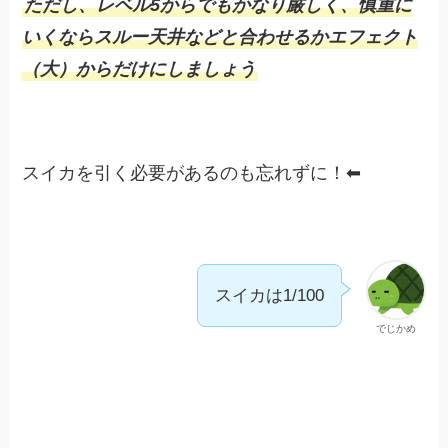
ただし、レベル5からでもかなり厳しく、慎重に
いくならスルー天井などと合わせるかエフェクト
（大）からだけにしましょう
スイカを引く必要があるのも忘れずに！⬅︎
スイカは1/100
でじかめ