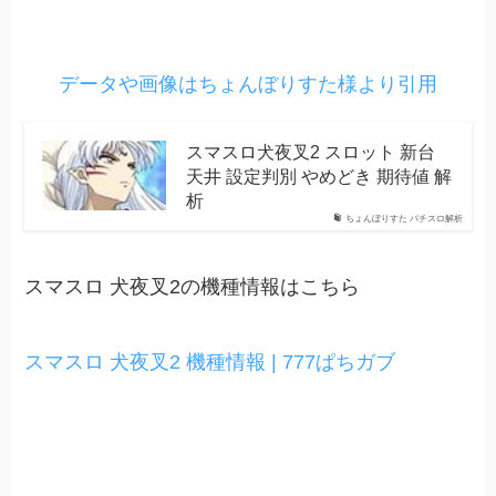
データや画像はちょんぼりすた様より引用
スマスロ犬夜叉2 スロット 新台
天井 設定判別 やめどき 期待値 解
析
ちょんぼりすた パチスロ解析
スマスロ 犬夜叉2の機種情報はこちら
スマスロ 犬夜叉2 機種情報 | 777ぱちガブ