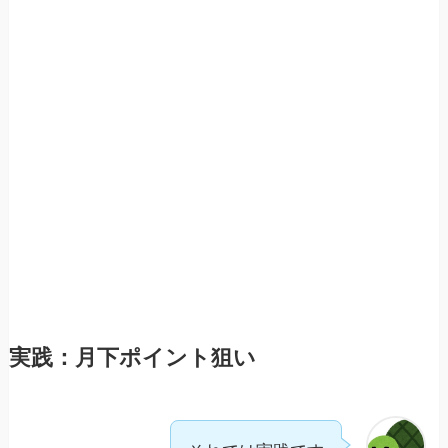
実践：月下ポイント狙い