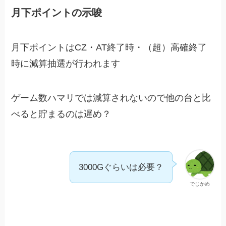
月下ポイントの示唆
月下ポイントはCZ・AT終了時・（超）高確終了
時に減算抽選が行われます
ゲーム数ハマリでは減算されないので他の台と比
べると貯まるのは遅め？
3000Gぐらいは必要？
でじかめ