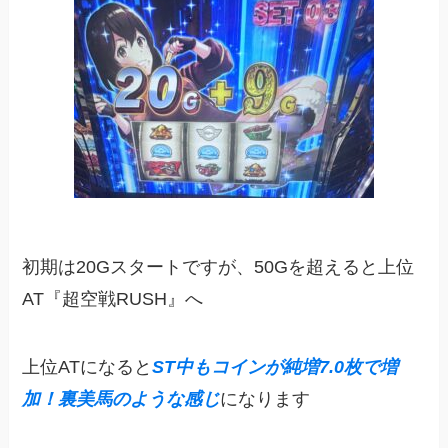
初期は20Gスタートですが、50Gを超えると上位
AT『超空戦RUSH』へ
上位ATになると
ST中もコインが純増7.0枚で増
加！裏美馬のような感じ
になります