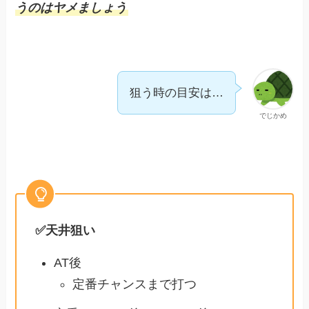
うのはヤメましょう
狙う時の目安は…
でじかめ
✅天井狙い
AT後
定番チャンスまで打つ