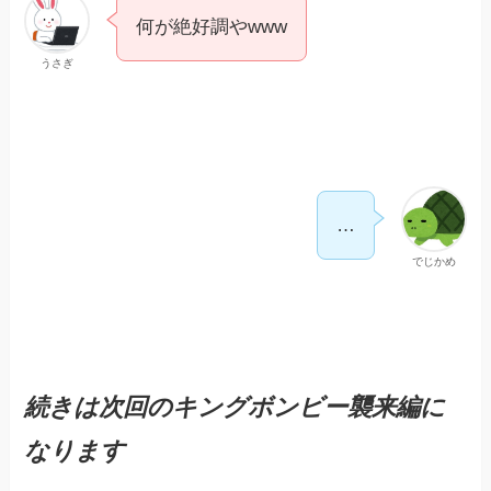
何が絶好調やwww
うさぎ
…
でじかめ
続きは次回
の
キング
ボンビー
襲来
編に
なります