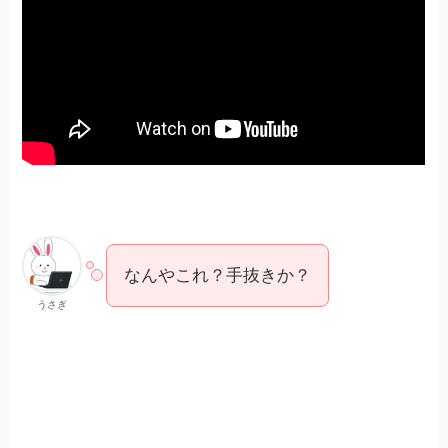
なんやこれ？手抜きか？
うさぎ