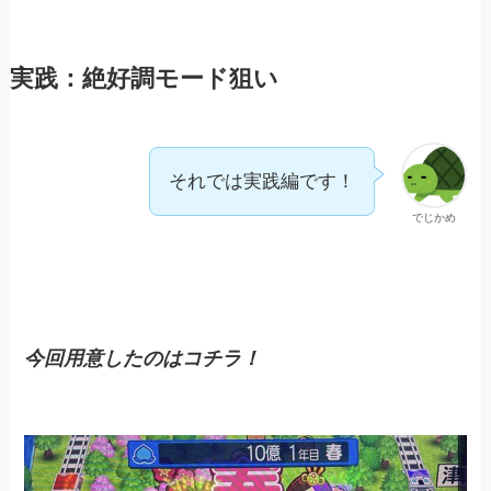
実践：絶好調モード狙い
それでは実践編です！
でじかめ
今回用意したのはコチラ！