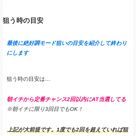
狙う時の目安
最後に絶好調モード狙いの目安を紹介して終わり
にします
狙う時の目安は…
朝イチから定番チャンス2回以内にAT当選してる
※朝イチに限り3回目でもOK！
上記が大前提です。1度でも2回を超えていれば狙