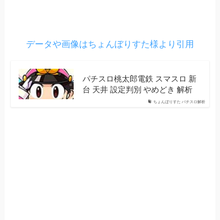
データや画像はちょんぼりすた様より引用
パチスロ桃太郎電鉄 スマスロ 新
台 天井 設定判別 やめどき 解析
ちょんぼりすた パチスロ解析