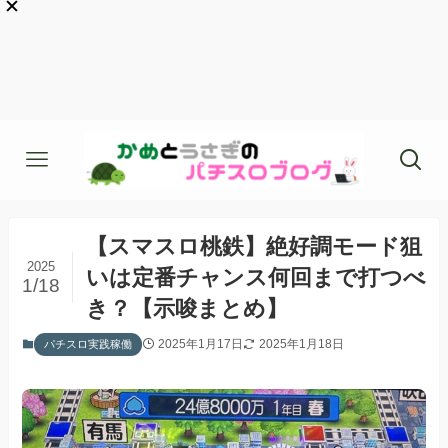
【スマスロ桃鉄】絶好調モード狙
2025
いは定番チャンス何回まで打つべ
1/18
き？【示唆まとめ】
2025年1月17日
2025年1月18日
パチスロ実践稼働