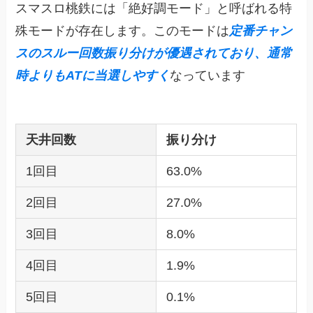
スマスロ桃鉄には「絶好調モード」と呼ばれる特
殊モードが存在します。このモードは
定番チャン
スのスルー回数振り分けが優遇されており、通常
時よりもATに当選しやすく
なっています
天井回数
振り分け
1回目
63.0%
2回目
27.0%
3回目
8.0%
4回目
1.9%
5回目
0.1%