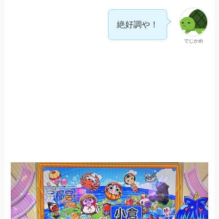
絶好調や！
でじかめ