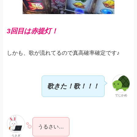
3回目は赤提灯！
しかも、歌が流れてるので真高確率確定です♪
歌きた！歌！！！
でじかめ
うるさい…
うさぎ