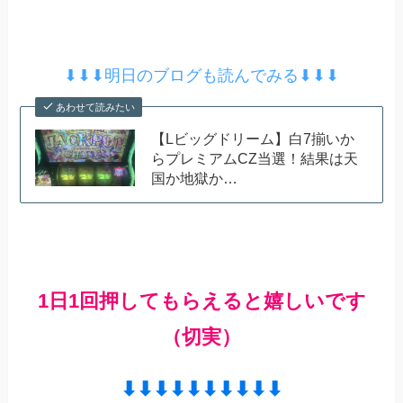
⬇︎⬇︎⬇︎明日のブログも読んでみる⬇︎⬇︎⬇︎
あわせて読みたい
【Lビッグドリーム】白7揃いか
らプレミアムCZ当選！結果は天
国か地獄か…
1日1回押してもらえると嬉しいです
（切実）
⬇︎⬇︎⬇︎⬇︎⬇︎⬇︎⬇︎⬇︎⬇︎⬇︎