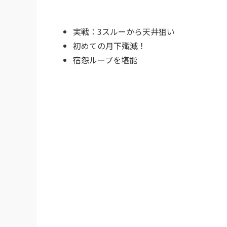
実戦：3スルーから天井狙い
初めての月下殲滅！
宿怨ループを堪能