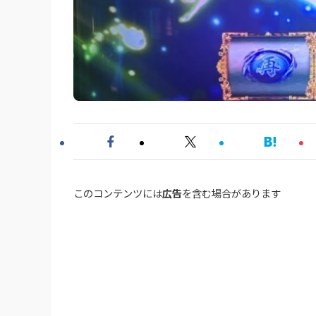
このコンテンツには
広告
を含む場合があります