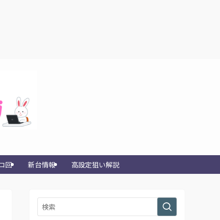
コ回
新台情報
高設定狙い解説