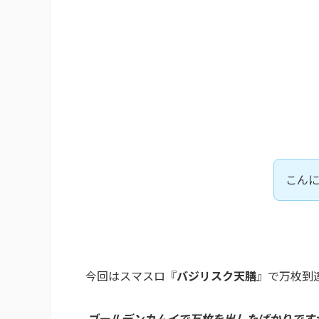
こん
今回はスマスロ『
バジリスク天膳
』で万枚到
ゴールデンカムイで万枚を出したばかりです