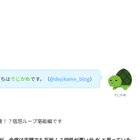
にちは
でじかめ
です。（
@dejikame_blog
）
でじかめ
達！？宿怨ループ堪能編です
が、今度は天膳でも万枚！？相性が悪い台
だ
と思っていた