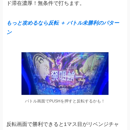
ド滞在濃厚！無条件で打ちます。
もっと攻めるなら反転 ＋ バトル未勝利のパター
ン
バトル画面でPUSHを押すと反転するかも！
反転画面で勝利できると1マス目がリベンジチャ