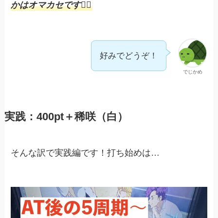
かはオマカセです🙇‍♀️
好みでどうぞ！
でじかめ
実践：400pt＋稀咲（白）
そんな訳で実践編です！打ち始めは…