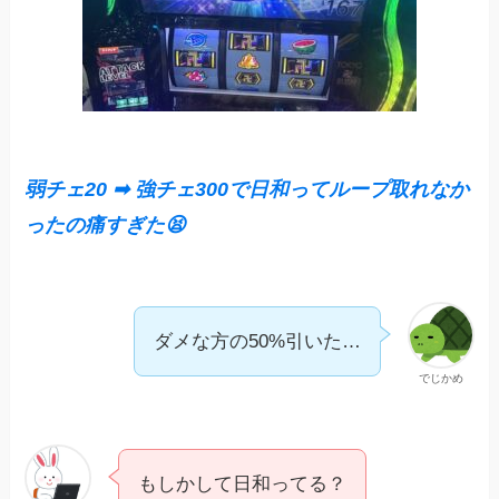
弱チェ20 ➡︎ 強チェ300で日和ってループ取れなか
ったの痛すぎた😫
ダメな方の50%引いた…
でじかめ
もしかして日和ってる？