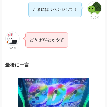
たまにはリベンジして！
でじかめ
どうせ3%とかやぞ
うさぎ
最後に一言