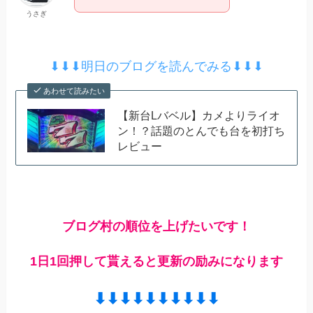
うさぎ
⬇︎⬇︎⬇︎明日のブログを読んでみる⬇︎⬇︎⬇︎
あわせて読みたい
【新台Lバベル】カメよりライオ
ン！？話題のとんでも台を初打ち
レビュー
ブログ村の順位を上げたいです！
1日1回押して貰えると更新の励みになります
⬇︎⬇︎⬇︎⬇︎⬇︎⬇︎⬇︎⬇︎⬇︎⬇︎