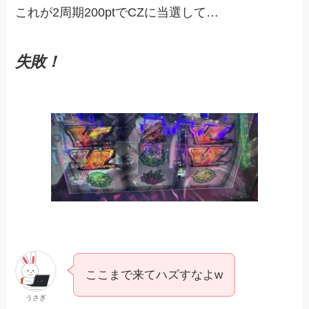
これが2周期200ptでCZに当選して…
失敗！
ここまで来てハズすなよw
うさぎ