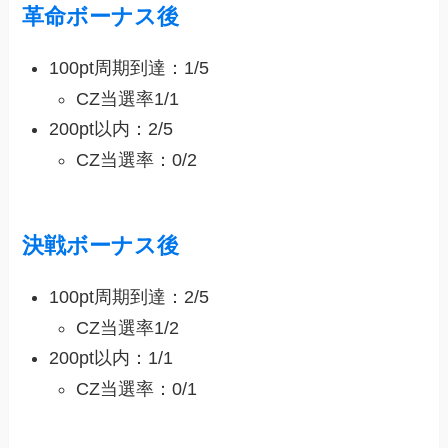
革命ボーナス後
100pt周期到達：1/5
CZ当選率1/1
200pt以内：2/5
CZ当選率：0/2
決戦ボーナス後
100pt周期到達：2/5
CZ当選率1/2
200pt以内：1/1
CZ当選率：0/1