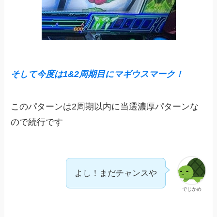
そして今度は1&2周期目にマギウスマーク！
このパターンは2周期以内に当選濃厚パターンな
ので続行です
よし！まだチャンスや
でじかめ