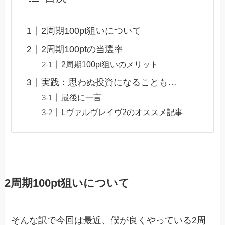
2周期100pt狙いについて
2周期100ptの当選率
2周期100pt狙いのメリット
実践：思わぬ投資になることも…
最後に一言
Lヴァルヴレイヴ2のオススメ記事
2周期100pt狙いについて
そんな訳で今回は最近、僕が良くやっている2周