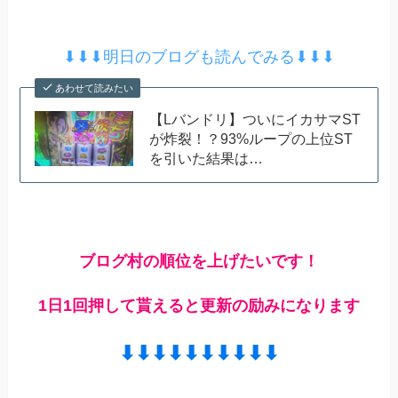
⬇︎⬇︎⬇︎明日のブログも読んでみる⬇︎⬇︎⬇︎
あわせて読みたい
【Lバンドリ】ついにイカサマST
が炸裂！？93%ループの上位ST
を引いた結果は…
ブログ村の順位を上げたいです！
1日1回押して貰えると更新の励みになります
⬇︎⬇︎⬇︎⬇︎⬇︎⬇︎⬇︎⬇︎⬇︎⬇︎