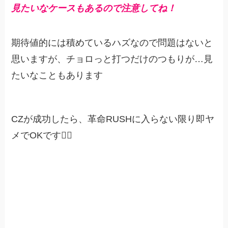
見たいなケースもあるので注意してね！
期待値的には積めているハズなので問題はないと
思いますが、チョロっと打つだけのつもりが…見
たいなこともあります
CZが成功したら、革命RUSHに入らない限り即ヤ
メでOKです🙆‍♀️