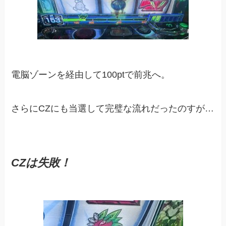
電脳ゾーンを経由して100ptで前兆へ。
さらにCZにも当選して完璧な流れだったのすが…
CZは失敗！