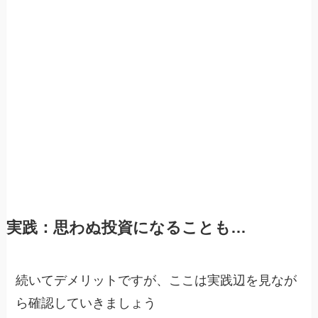
実践：思わぬ投資になることも…
続いてデメリットですが、ここは実践辺を見なが
ら確認していきましょう