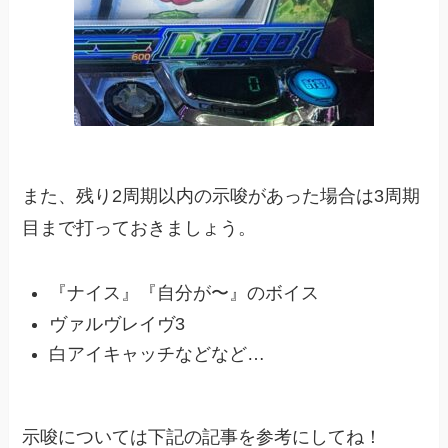
また、残り2周期以内の示唆があった場合は3周期
目まで打っておきましょう。
『ナイス』『自分が〜』のボイス
ヴァルヴレイヴ3
白アイキャッチなどなど…
示唆については下記の記事を参考にしてね！