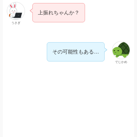
上振れちゃんか？
うさぎ
その可能性もある…
でじかめ