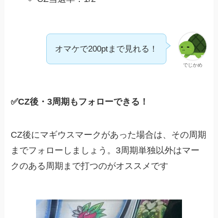
オマケで200ptまで見れる！
でじかめ
✅CZ後・3周期もフォローできる！
CZ後にマギウスマークがあった場合は、その周期
までフォローしましょう。3周期単独以外はマー
クのある周期まで打つのがオススメです