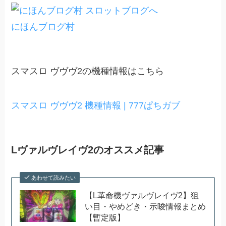
にほんブログ村
スマスロ ヴヴヴ2の機種情報はこちら
スマスロ ヴヴヴ2 機種情報 | 777ぱちガブ
Lヴァルヴレイヴ2のオススメ記事
あわせて読みたい
【L革命機ヴァルヴレイヴ2】狙
い目・やめどき・示唆情報まとめ
【暫定版】