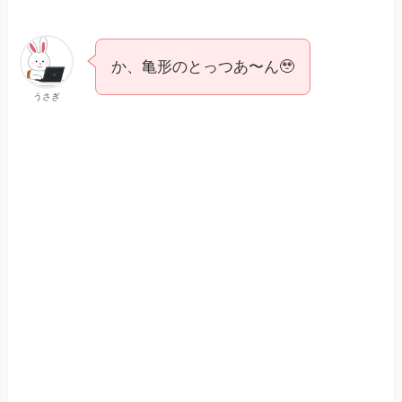
か、亀形のとっつあ〜ん🥹
うさぎ