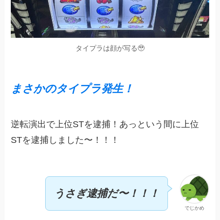
タイプラは顔が写る🥹
まさかのタイプラ
発生
！
逆転演出で上位STを逮捕！あっという間に上位
STを逮捕しました〜！！！
うさぎ逮捕だ〜！！！
でじかめ