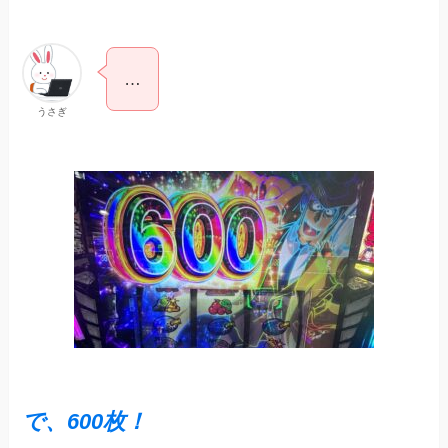
…
うさぎ
で、600枚！