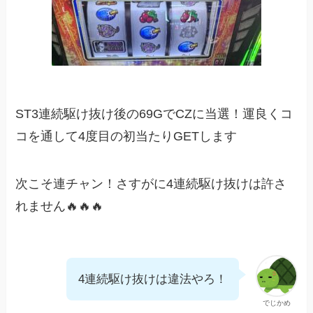
ST3連続駆け抜け後の69GでCZに当選！運良くコ
コを通して4度目の初当たりGETします
次こそ連チャン！さすがに4連続駆け抜けは許さ
れません🔥🔥🔥
4連続駆け抜けは違法やろ！
でじかめ