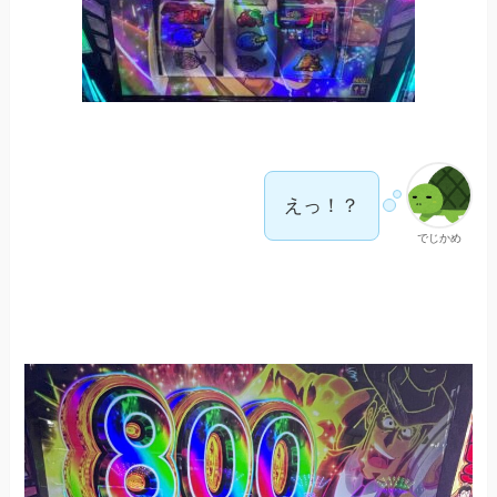
えっ！？
でじかめ