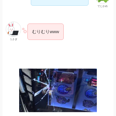
でじかめ
むりむりwww
うさぎ