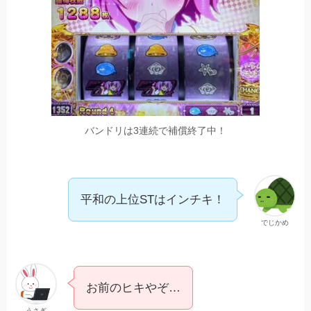
バンドリは3連続で補償終了中！
平和の上位STはインチキ！
でじかめ
お前のヒキやぞ…
うさぎ