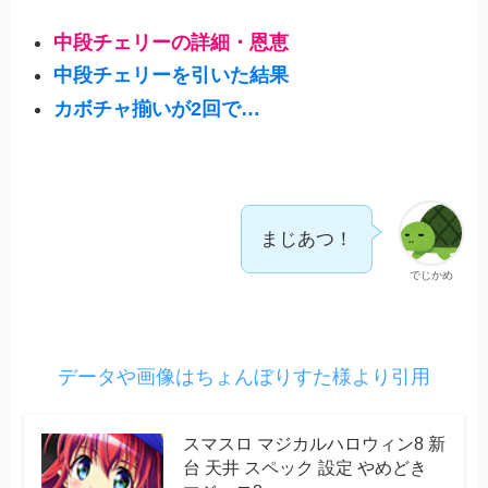
中段チェリーの詳細・恩恵
中段チェリーを引いた結果
カボチャ揃いが2回で…
まじあつ！
でじかめ
データや画像はちょんぼりすた様より引用
スマスロ マジカルハロウィン8 新
台 天井 スペック 設定 やめどき