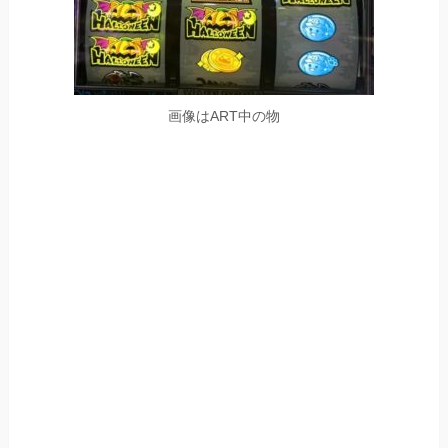
画像はART中の物