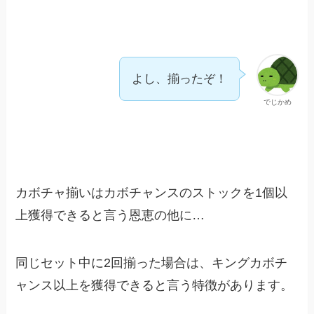
よし、揃ったぞ！
でじかめ
カボチャ揃いはカボチャンスのストックを1個以
上獲得できると言う恩恵の他に…
同じセット中に2回揃った場合は、キングカボチ
ャンス以上を獲得できると言う特徴があります。