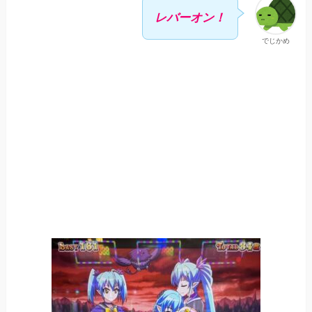
レバーオン！
でじかめ