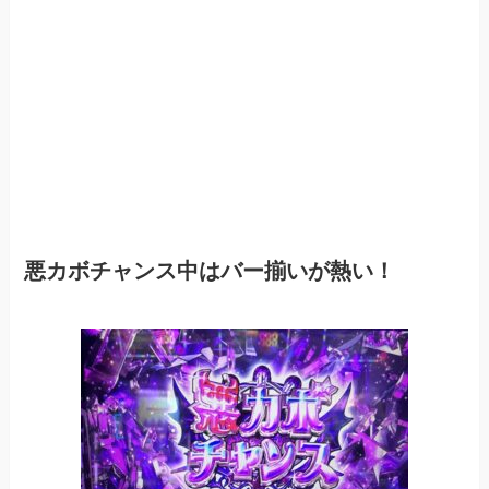
悪カボチャンス中はバー揃いが熱い！