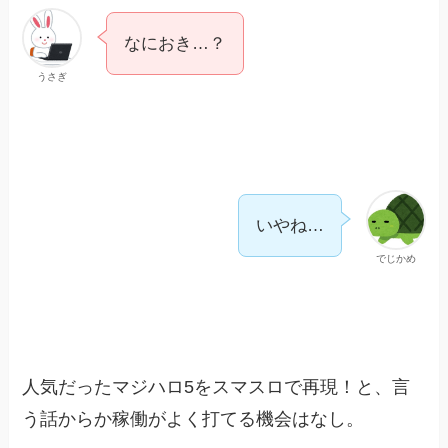
なにおき…？
うさぎ
いやね…
でじかめ
人気だったマジハロ5をスマスロで再現！と、言
う話からか稼働がよく打てる機会はなし。