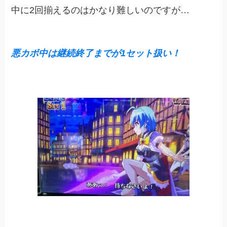
中に2回揃えるのはかなり難しいのですが…
悪カボ中は継続終了までが1セット扱い！