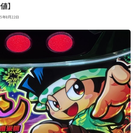
待値】
25年8月22日