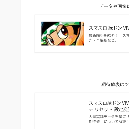
データや画像
スマスロ 緑ドン VIV
最新解析を紹介！「スマスロ
き・全解析など。
期待値表はツ
スマスロ緑ドン VIV
チ リセット 設定変更
大量実践データを基に「ス
期待値」について解説