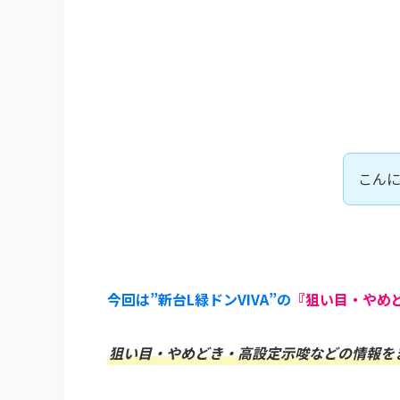
こん
今回は”
新台L緑ドンVIVA”の
『狙い目・やめ
狙い目・やめどき・高設定示唆などの情報を