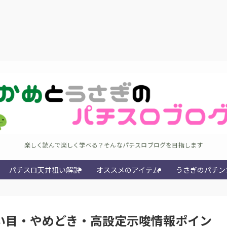
楽しく読んで楽しく学べる？そんなパチスロブログを目指します
パチスロ天井狙い解説
オススメのアイテム
うさぎのパチン
狙い目・やめどき・高設定示唆情報ポイン