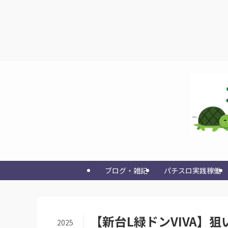
ブログ・雑記
パチスロ実践稼働
【新台L緑ドンVIVA】
2025