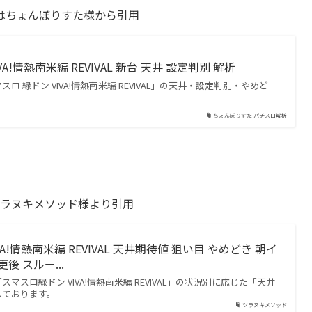
はちょんぼりすた様から引用
A!情熱南米編 REVIVAL 新台 天井 設定判別 解析
 緑ドン VIVA!情熱南米編 REVIVAL」の天井・設定判別・やめど
ちょんぼりすた パチスロ解析
ラヌキメソッド様より引用
A!情熱南米編 REVIVAL 天井期待値 狙い目 やめどき 朝イ
後 スルー...
マスロ緑ドン VIVA!情熱南米編 REVIVAL」の状況別に応じた「天井
しております。
ツラヌキメソッド