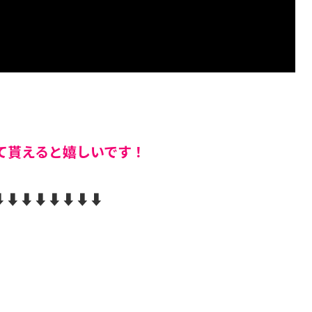
して貰えると嬉しいです！
︎⬇︎⬇︎⬇︎⬇︎⬇︎⬇︎⬇︎