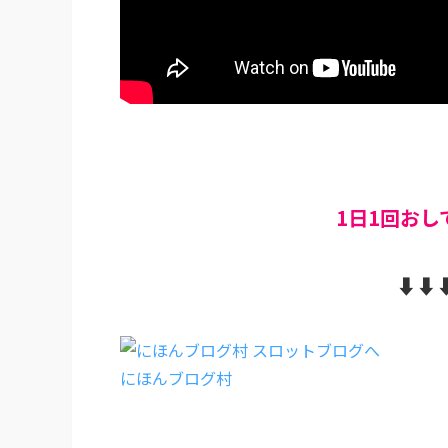
1日1回お
⬇︎⬇︎⬇
にほんブログ村