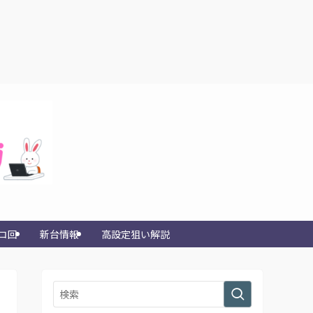
コ回
新台情報
高設定狙い解説