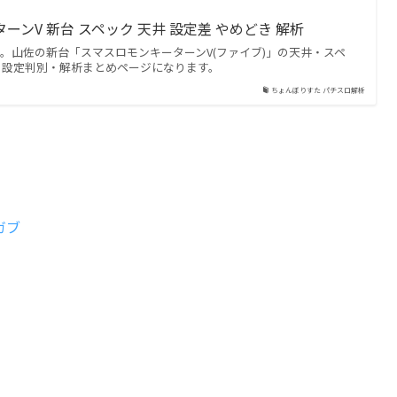
ーンV 新台 スペック 天井 設定差 やめどき 解析
日㈪。山佐の新台「スマスロモンキーターンV(ファイブ)」の天井・スペ
・設定判別・解析まとめページになります。
ちょんぼりすた パチスロ解析
ガブ