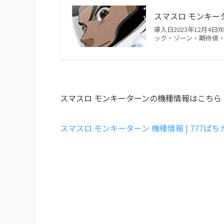
スマスロ モンキータ
導入日2023年12月4
ック・ゾーン・期待値
スマスロ モンキーターンの機種情報はこちら
スマスロ モンキーターン 機種情報 | 777ぱち