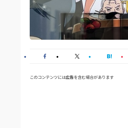
このコンテンツには
広告
を含む場合があります