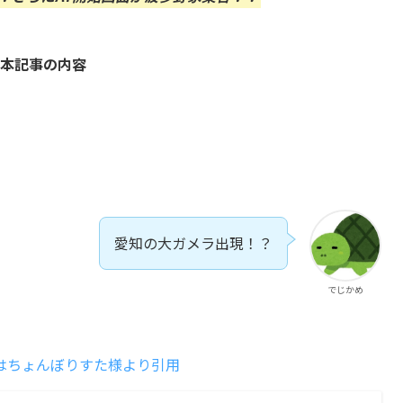
本記事の内容
愛知の大ガメラ出現！？
でじかめ
はちょんぼりすた様より引用