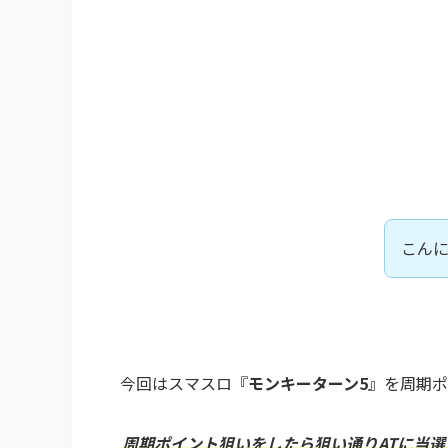
こん
今回はスマスロ『
モンキーターン5
』を周期ポ
周期ポイント狙いをしたら狙い通りATに当選