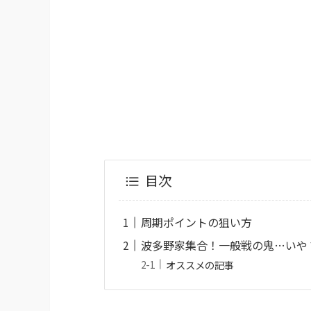
目次
周期ポイントの狙い方
波多野家集合！一般戦の鬼…いや
オススメの記事