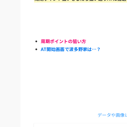
周期ポイントの狙い方
AT開始画面で波多野家は…？
データや画像