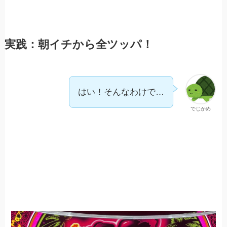
実践：朝イチから全ツッパ！
はい！そんなわけで…
でじかめ