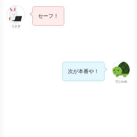
セーフ！
うさぎ
次が本番や！
でじかめ