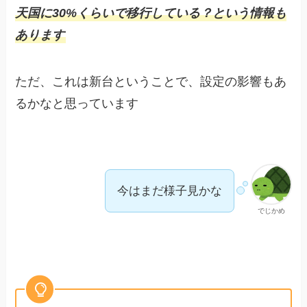
天国に30%くらいで移行している？という情報も
あります
ただ、これは新台ということで、設定の影響もあ
るかなと思っています
今はまだ様子見かな
でじかめ