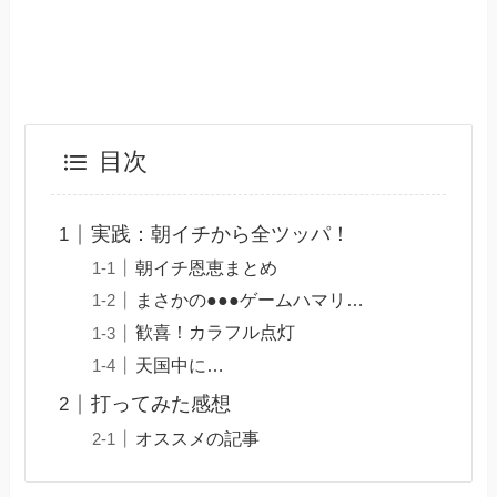
目次
実践：朝イチから全ツッパ！
朝イチ恩恵まとめ
まさかの●●●ゲームハマリ…
歓喜！カラフル点灯
天国中に…
打ってみた感想
オススメの記事