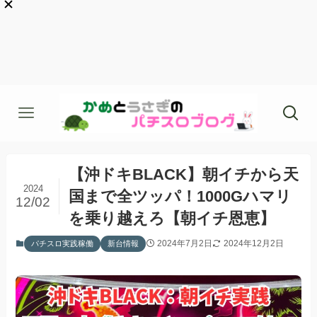
【沖ドキBLACK】朝イチから天
2024
国まで全ツッパ！1000Gハマリ
12/02
を乗り越えろ【朝イチ恩恵】
2024年7月2日
2024年12月2日
パチスロ実践稼働
新台情報