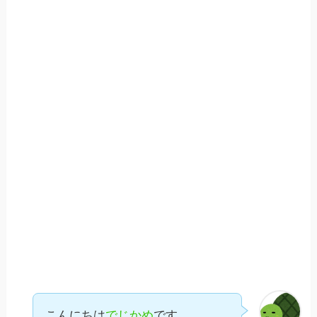
こんにちは
でじかめ
です。