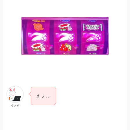
えぇ…
うさぎ