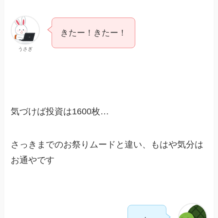
きたー！きたー！
うさぎ
気づけば投資は1600枚…
さっきまでのお祭りムードと違い、もはや気分は
お通やです