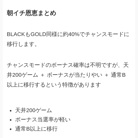
朝イチ恩恵まとめ
BLACKもGOLD同様に約40%でチャンスモードに
移行します。
チャンスモードのボーナス確率は不明ですが、天
井200ゲーム ＋ ボーナスが当たりやい ＋ 通常B
以上に移行するという特徴があります
天井200ゲーム
ボーナス当選率が軽い
通常B以上に移行