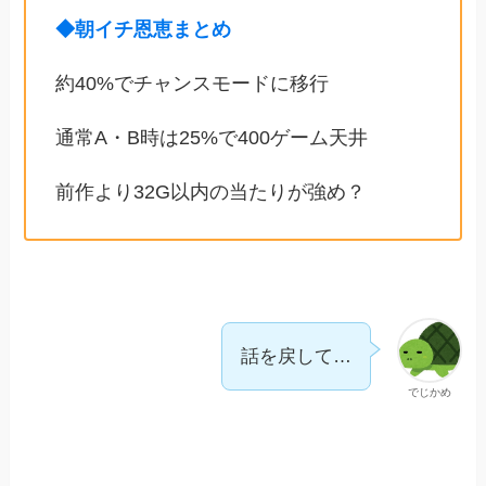
◆朝イチ恩恵まとめ
約40%でチャンスモードに移行
通常A・B時は25%で400ゲーム天井
前作より32G以内の当たりが強め？
話を戻して…
でじかめ