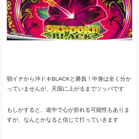
朝イチから沖ドキBLACKと勝負！中身は全く分か
っていませんが、天国に上がるまでツッパです
もしかすると、途中で心が折れる可能性もありま
すが、なんとかなると信じて打っていきます