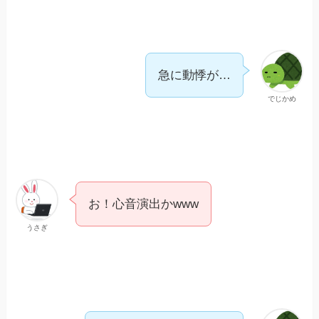
急に動悸が…
でじかめ
お！心音演出かwww
うさぎ